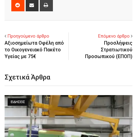
Reddit
Share
Print
via
Email
Προηγούμενο άρθρο
Επόμενο άρθρο
Αξιοσημείωτα Οφέλη από
Προσλήψεις
το Οικογενειακό Πακέτο
Στρατιωτικού
Υγείας με 75€
Προσωπικού (ΕΠΟΠ)
Σχετικά Άρθρα
ΕΙΔΉΣΕΙΣ