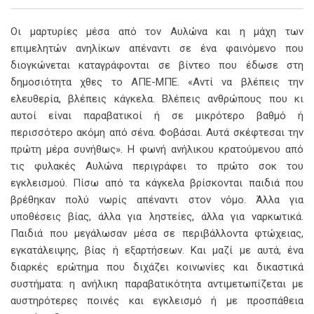
Email
Οι μαρτυρίες μέσα από τον Αυλώνα και η μάχη των
επιμελητών ανηλίκων απέναντι σε ένα φαινόμενο που
διογκώνεται καταγράφονται σε βίντεο που έδωσε στη
δημοσιότητα χθες το ΑΠΕ-ΜΠΕ. «Αντί να βλέπεις την
ελευθερία, βλέπεις κάγκελα. Βλέπεις ανθρώπους που κι
αυτοί είναι παραβατικοί ή σε μικρότερο βαθμό ή
περισσότερο ακόμη από σένα. Φοβάσαι. Αυτά σκέφτεσαι την
πρώτη μέρα συνήθως». Η φωνή ανήλικου κρατούμενου από
τις φυλακές Αυλώνα περιγράφει το πρώτο σοκ του
εγκλεισμού. Πίσω από τα κάγκελα βρίσκονται παιδιά που
βρέθηκαν πολύ νωρίς απέναντι στον νόμο. Άλλα για
υποθέσεις βίας, άλλα για ληστείες, άλλα για ναρκωτικά.
Παιδιά που μεγάλωσαν μέσα σε περιβάλλοντα φτώχειας,
εγκατάλειψης, βίας ή εξαρτήσεων. Και μαζί με αυτά, ένα
διαρκές ερώτημα που διχάζει κοινωνίες και δικαστικά
συστήματα: η ανήλικη παραβατικότητα αντιμετωπίζεται με
αυστηρότερες ποινές και εγκλεισμό ή με προσπάθεια