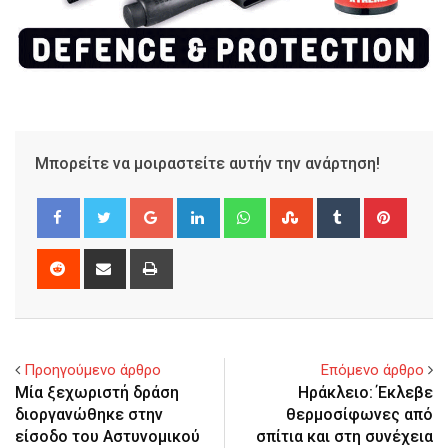
Μπορείτε να μοιραστείτε αυτήν την ανάρτηση!
Google+
LinkedIn
Whatsapp
StumbleUpon
Tumblr
Pinter
Reddit
Share
Print
via
Email
Προηγούμενο άρθρο
Επόμενο άρθρο
Μία ξεχωριστή δράση
Ηράκλειο: Έκλεβε
διοργανώθηκε στην
θερμοσίφωνες από
είσοδο του Αστυνομικού
σπίτια και στη συνέχεια