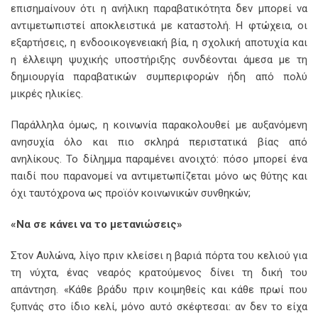
επισημαίνουν ότι η ανήλικη παραβατικότητα δεν μπορεί να
αντιμετωπιστεί αποκλειστικά με καταστολή. Η φτώχεια, οι
εξαρτήσεις, η ενδοοικογενειακή βία, η σχολική αποτυχία και
η έλλειψη ψυχικής υποστήριξης συνδέονται άμεσα με τη
δημιουργία παραβατικών συμπεριφορών ήδη από πολύ
μικρές ηλικίες.
Παράλληλα όμως, η κοινωνία παρακολουθεί με αυξανόμενη
ανησυχία όλο και πιο σκληρά περιστατικά βίας από
ανηλίκους. Το δίλημμα παραμένει ανοιχτό: πόσο μπορεί ένα
παιδί που παρανομεί να αντιμετωπίζεται μόνο ως θύτης και
όχι ταυτόχρονα ως προϊόν κοινωνικών συνθηκών;
«Να σε κάνει να το μετανιώσεις»
Στον Αυλώνα, λίγο πριν κλείσει η βαριά πόρτα του κελιού για
τη νύχτα, ένας νεαρός κρατούμενος δίνει τη δική του
απάντηση. «Κάθε βράδυ πριν κοιμηθείς και κάθε πρωί που
ξυπνάς στο ίδιο κελί, μόνο αυτό σκέφτεσαι: αν δεν το είχα