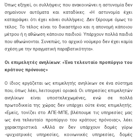
Όπως εξηγεί, οι συλλήψεις που ανακοινώνει η αστυνομία δεν
σημαίνουν αυτόματα και καταδίκες. «Η αστυνομία έχει
καταγράψει ότι έχει κάνει συλλήψεις. Δεν ξέρουμε όμως το
τέλος. Το τέλος είναι το δικαστήριο και η απονομή κάποιου
μέτρου ή η αθώωση κάποιου παιδιού. Υπάρχουν πολλά παιδιά
που αθωώνονται. Συνεπώς, το αρχικό νούμερο δεν έχει καμία
σχέση με την πραγματική παραβατικότητα».
Οι επιμελητές ανηλίκων: «Ένα τελευταίο προπύργιο του
κράτους πρόνοιας»
Ο ίδιος εργάζεται ως επιμελητής ανηλίκων σε ένα σύστημα
που, όπως λέει, λειτουργεί οριακά. Οι υπηρεσίες επιμελητών
ανηλίκων είναι υποστελεχωμένες, ενώ σε πολλά
πρωτοδικεία της χώρας δεν υπάρχει ούτε ένας επιμελητής.
«Εμείς, τονίζει στο ΑΠΕ-ΜΠΕ, βλέπουμε τις υπηρεσίες μας
ως ένα τελευταίο προπύργιο του κράτους πρόνοιας», λέει
χαρακτηριστικά. «Αλλά αν δεν υπάρχουν δομές γύρω
-ψυχιατρικές υπηρεσίες, κοινωνικές υπηρεσίες, δομές