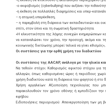
-ο εκφοβισμός (cyberbullying) που αυξάνει την πιθανότη
-η έκθεση σε πολλαπλές διαφημίσεις και υπερ-καταναλ
– η ατομική υπερέκθεση,
– η παρεμβολή στη διάρκεια των εκπαιδευτικών και οι
σπίτι, στον ύπνο και τη σωματική δραστηριότητα.
«Η ελκυστικότητα της λήψης συνεχών ενημερώσεων κα
να καταναλώσει τον χρόνο, την προσοχή, ακόμα και τ
κοινωνικής δικτύωσης μπορεί τελικά να γίνει εθισμός»
Οι συστάσεις για την ορθή χρήση του διαδικτύου
Οι συστάσεις της ΑΑCAP, ανάλογα με την ηλικία κα
Να τεθούν στόχοι: Καθορισμός εφικτού στόχου για τ
αλλαγών, όπως καθορισμένες ώρες ή περιόδους χωρίς 
χρήση διαδικτύου κατά τη διάρκεια του φαγητού ή στο 
Χρήση εργαλείων: Αξιοποίηση τεχνολογίας που μ
παρακολουθούν τον χρόνο οθόνης ή εμποδίζουν την π
εφήβου.
Ειδοποιήσεις περιορισμού: Απενεργοποίηση των μη 