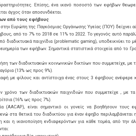
δραστηριότητες. Επίσης, ένα ικανό ποσοστό των εφήβων θεωρεί
εται άγχος όταν αποσυνδέεται.
ύων από τους εφήβους
 στην Ευρώπη της Παγκόσμιας Οργάνωσης Υγείας (ΠΟΥ) δείχνει α
ους, από το 7% το 2018 σε 11% το 2022. Το γεγονός αυτό παράλ
ό διαδικτυακά παιχνίδια (problematic gaming), υποδεικνύει το μ
ν ευημερία των εφήβων. Σημαντικά στατιστικά στοιχεία από το Γρ
ήση των διαδικτυακών κοινωνικών δικτύων που συμμετείχε, με τ
αγόρια (13% ως προς 9%).
παφή με φίλους και αντίστοιχα ένας στους 3 έφηβους ανέφερε 
 χρόνο των διαδικτυακών παιχνιδιών που συμμετείχε , με τα
ρίτσια (16% ως προς 7%).
ία (AACAP), είναι σημαντικό οι γονείς να βοηθήσουν τους ε
 ενώ στα θετικά του διαδικτύου για έναν έφηβο περιλαμβάνεται 
η και η ικανοποίηση ενδιαφερόντων για κάθε τομέα, από την ά
νται:
 παράδειγμα βία, ναρκωτικά),