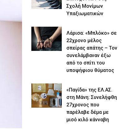
Σχολή Μονίμων
Υπαξιωματικών
Λάρισα: «Μπλόκο» σε
22χρονο μέλος
σπείρας απάτης – Τον
συνελάμβαναν έξω
από το σπίτι του
υποψήφιου θύματος
«Παγίδα» της ΕΛ.ΑΣ.
στη Μάνη: Συνελήφθη
27χρονος που
παρέλαβε δέμα με
μισό κιλό κάνναβη