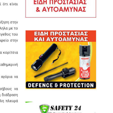
 ότι είναι
ύξηση στην
ληλα με το
έγεθος του
αφείο στην
α κορίτσια
καθημερινή
 αγόρια να
φήβους να
η διάδραση
λλη πλευρά