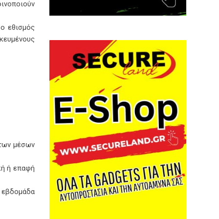
οινοποιούν
 ο εθισμός
κευμένους
 των μέσων
κή ή επαφή
α εβδομάδα