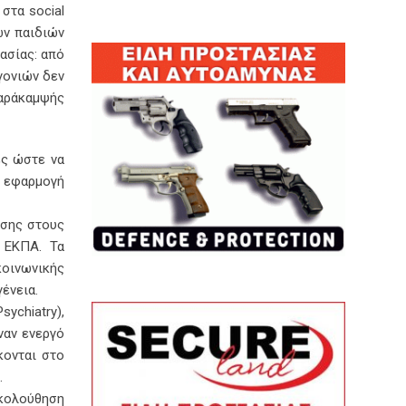
στα social
ων παιδιών
ασίας: από
γονιών δεν
παράκαμψής
ες ώστε να
η εφαρμογή
ωσης στους
 ΕΚΠΑ. Τα
κοινωνικής
ένεια.
ychiatry),
ναν ενεργό
κονται στο
.
ακολούθηση