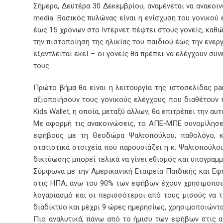
Σήμερα, Δευτέρα 30 Δεκεμβρίου, αναμένεται να ανακοιν
media. Βασικός πυλώνας είναι η ενίσχυση του γονικού
έως 15 χρόνων στο Ιντερνετ πέφτει στους γονείς, καθώ
την πιστοποίηση της ηλικίας του παιδιού έως την ενερ
εξαντλείται εκεί – οι γονείς θα πρέπει να ελέγχουν σ
τους.
Πρώτο βήμα θα είναι η λειτουργία της ιστοσελίδας pa
αξιοποιήσουν τους γονικούς ελέγχους που διαθέτουν 
Kids Wallet, η οποία, μεταξύ άλλων, θα επιτρέπει την α
Με αφορμή τις ανακοινώσεις, το ΑΠΕ-ΜΠΕ συνομίλησε
εφήβους με τη Θεοδώρα Ψαλτοπούλου, παθολόγο, κα
στατιστικά στοιχεία που παρουσιάζει η κ. Ψαλτοπούλου
δικτύωσης μπορεί τελικά να γίνει εθισμός και υπογραμμ
Σύμφωνα με την Αμερικανική Εταιρεία Παιδικής και Εφη
στις ΗΠΑ, άνω του 90% των εφήβων έχουν χρησιμοποιή
λογαριασμό και οι περισσότεροι από τους μισούς να τ
διαδίκτυο και μέχρι 9 ώρες ημερησίως, χρησιμοποιώντα
Πιο αναλυτικά, πάνω από το ήμισυ των εφήβων στις 