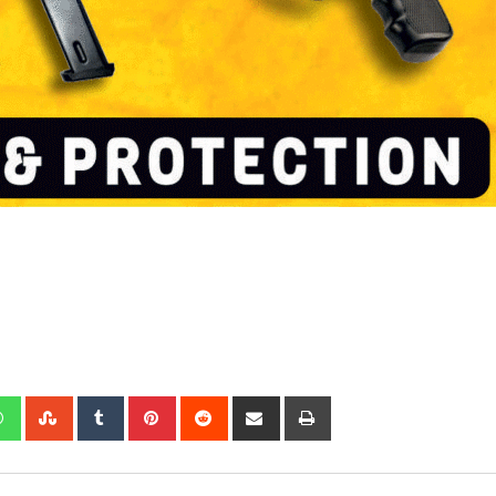
edIn
Whatsapp
StumbleUpon
Tumblr
Pinterest
Reddit
Share
Print
via
Email