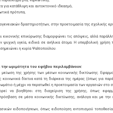
τα για κατάθλιψη και αυτοκτονικό ιδεασμό,
ωτικά πρότυπα,
κογενειακών δραστηριοτήτων, στην προετοιμασία της σχολικής ερ
ι εικονικής επικύρωσης διαμορφώνει τις απόψεις, αλλά παράλλ
ην ψυχική υγεία, ειδικά σε ανήλικα άτομα. Η υπερβολική χρήση
, σημειώνει η κυρία Ψαλτοπούλου.
ι την ωριμότητα του εφήβου περιλαμβάνουν:
η μείωση της χρήσης των μέσων κοινωνικής δικτύωσης. Εφαρμ
κοινωνικά δίκτυα κατά τη διάρκεια της ημέρας (όπως για παρά
δωμάτιο ή μέχρι να περατωθεί η προετοιμασία των εργασιών στο σπ
πορεί να βοηθήσει στη διαχείριση της χρήσης, όπως εφαρ
ρόσβαση σε μέσα κοινωνικής δικτύωσης, ανάλογα και με την 
βασικών ειδοποιήσεων, όπως ειδοποίηση εντοπισμού τοποθεσί