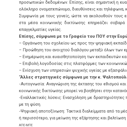
προσωπικών δεδομένων. Επίσης, είναι σημαντική η ευ
ολόκληρο ονοματεπώνυμο, διευθύνσεις και τηλέφωνα, 
Συμφωνία με τους γονείς, ώστε να ακολουθούν τους ε
στα μέσα κοινωνικής δικτύωσης επηρεάζει σοβαρά 
επαγγελματίες υγείας.
Επίσης, σύμφωνα με το Γραφείο του ΠΟΥ στην Ευρώ
– Οργάνωση του σχολείου ως προς την ψηφιακή εκπαί
– Προώθηση του ανοιχτού διαλόγου μεταξύ όλων των 
– Ενημέρωση και ευαισθητοποίηση των εκπαιδευτών και 
– Επιβολή λογοδοσίας στις πλατφόρμες των κοινωνικώ
– Ενίσχυση των υπηρεσιών ψυχικής υγείας με εξασφάλι
‘Άλλες στρατηγικές σύμφωνα με την κ. Ψαλτοπούλο
-Αυτογνωσία: Αναγνώριση της έκτασης του εθισμού και
κοινωνικής δικτύωσης μπορεί να βοηθήσει στην κατανό
-Εναλλακτικές λύσεις: Ενασχόληση με δραστηριότητες 
με τη φύση.
-Ψηφιακή αποτοξίνωση: Τακτικά διαλείμματα από τα μέ
ή περισσότερο, για μείωση της εξάρτησης και βελτίωση 
ΑΠΕ-ΜΠΕ