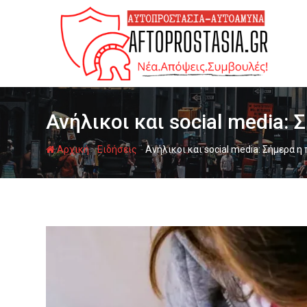
Ψάχνω
για...
Ανήλικοι και social media:
-
-
Αρχική
Ειδήσεις
Ανήλικοι και social media: Σήμερα 