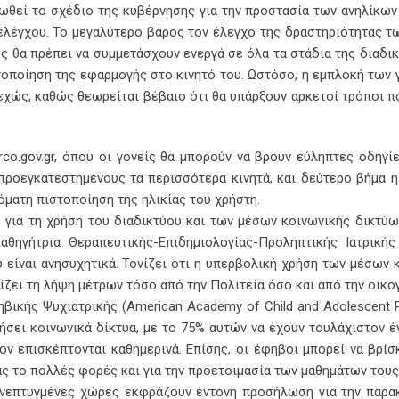
ωθεί το σχέδιο της κυβέρνησης για την προστασία των ανηλίκων 
 ελέγχου. Το μεγαλύτερο βάρος τον έλεγχο της δραστηριότητας τ
ς θα πρέπει να συμμετάσχουν ενεργά σε όλα τα στάδια της διαδικ
γοποίηση της εφαρμογής στο κινητό του. Ωστόσο, η εμπλοκή των 
υνεχώς, καθώς θεωρείται βέβαιο ότι θα υπάρξουν αρκετοί τρόποι 
rco.gov.gr, όπου οι γονείς θα μπορούν να βρουν εύληπτες οδηγί
προεγκατεστημένους τα περισσότερα κινητά, και δεύτερο βήμα 
υτόματη πιστοποίηση της ηλικίας του χρήστη.
 για τη χρήση του διαδικτύου και των μέσων κοινωνικής δικτύ
θηγήτρια Θεραπευτικής-Επιδημιολογίας-Προληπτικής Ιατρικής
 είναι ανησυχητικά. Τονίζει ότι η υπερβολική χρήση των μέσων 
ίζει τη λήψη μέτρων τόσο από την Πολιτεία όσο και από την οικογ
βικής Ψυχιατρικής (American Academy of Child and Adolescent Ps
σει κοινωνικά δίκτυα, με το 75% αυτών να έχουν τουλάχιστον έ
ον επισκέπτονται καθημερινά. Επίσης, οι έφηβοι μπορεί να βρίσ
ς το πολλές φορές και για την προετοιμασία των μαθημάτων τους
ανεπτυγμένες χώρες εκφράζουν έντονη προσήλωση για την παρ