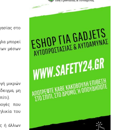
γασίας στο
ηλα μπορεί
 των μέσων
ογή μικρών
δειγμα, μη
ίτι).
μογές που
ηλικία του
ας ή άλλων