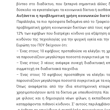
βίντεο στο διαδίκτυο, που ξεπερνά σημαντικά άλλες 
δύσκολο να εγκαταλείψει τα κοινωνικά δίκτυα ή αισθάν
Αυξάνεται η προβληματική χρήση κοινωνικών δικτ
Παράλληλα, τα πιο πρόσφατα δεδομένα από το Γραφείο
προβληματική χρήση κοινωνικών δικτύων από τους εφήβ
12% των εφήβων που διατρέχει κίνδυνο για εξάρτηση απ
κινδύνου της τεχνολογίας για την ψυχική υγεία και τη
Ευρώπη του ΠΟΥ δείχνουν ότι:
– Ένας στους 10 εφήβους πρσπαθούσε να ελέγξει τη χρ
να παρουσιάζουν μεγαλύτερα ποσοστά συγκριτικά με τα 
– Ένας στους 3 νέους ανέφερε συνεχή διαδικτυακή ε
συμμετοχή σε διαδικτυακά παιχνίδια.
– Ένας στους 10 εφήβους προσπάθησε να ελέγξει τον
παρουσιάζουν μεγαλύτερα ποσοστά συγκριτικά με τα κο
Όπως αναφέρεται από την ίδια επιστημονική εταιρε
χρησιμοποιήσουν αυτά τα δίκτυα με υπευθυνότητα. Και
με φίλους και η δημιουργία νέων φίλων, η εκπαίδευσ
καταγράφονται πιθανοί κίνδυνοι. Σ’ αυτούς περιλαμβάνο
-η έκθεση σε επικίνδυνο ή ακατάλληλο περιεχόμενο (για