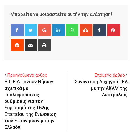
Μπορείτε να μοιραστείτε αυτήν την ανάρτηση!
Google+
LinkedIn
Whatsapp
StumbleUpon
Tumblr
Pinter
Reddit
Share
Print
via
Email
Προηγούμενο άρθρο
Επόμενο άρθρο
Η Γ.Ε.Δ. Ιονίων Νήσων
Συνάντηση Αρχηγού ΓΕΑ
σχετικά με
με την ΑΚΑΜ της
κυκλοφοριακές
Αυστραλίας
ρυθμίσεις για τον
Εορτασμό της 162ης
Επετείου της Ενώσεως
των Επτανήσων με την
Ελλάδα