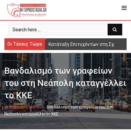
Ψάχνω
για...
Οι Τάσεις Τώρα
Κατάταξη Επιτυχόντων στη Σχολή Μο
Βανδαλισμό των γραφείων
του στη Νεάπολη καταγγέλλει
το ΚΚΕ
-
-
Αρχική
Ειδήσεις
Βανδαλισμό των γραφείων του στη
Νεάπολη καταγγέλλει το ΚΚΕ