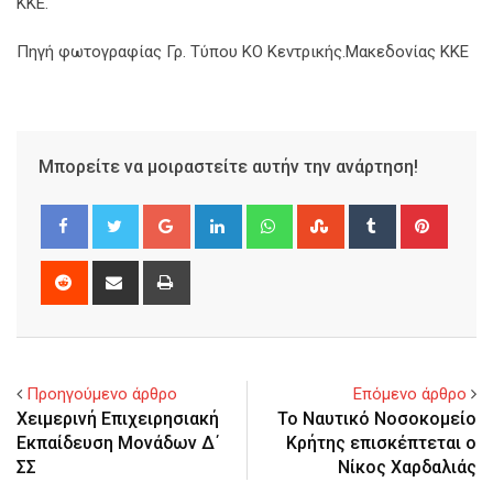
ΚΚΕ.
Πηγή φωτογραφίας Γρ. Τύπου ΚΟ Κεντρικής.Μακεδονίας ΚΚΕ
Μπορείτε να μοιραστείτε αυτήν την ανάρτηση!
Google+
LinkedIn
Whatsapp
StumbleUpon
Tumblr
Pinter
Reddit
Share
Print
via
Email
Προηγούμενο άρθρο
Επόμενο άρθρο
Χειμερινή Επιχειρησιακή
Το Ναυτικό Νοσοκομείο
Εκπαίδευση Μονάδων Δ΄
Κρήτης επισκέπτεται ο
ΣΣ
Νίκος Χαρδαλιάς