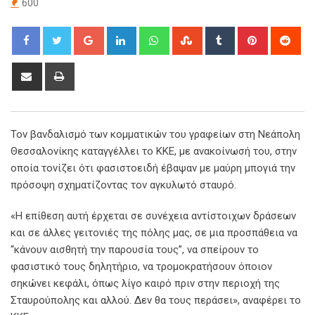
600
Google+
LinkedIn
Whatsapp
StumbleUpon
Tumblr
Pinterest
Red
Share
Print
via
Email
Τον βανδαλισμό των κομματικών του γραφείων στη Νεάπολη
Θεσσαλονίκης καταγγέλλει το ΚΚΕ, με ανακοίνωσή του, στην
οποία τονίζει ότι φασιστοειδή έβαψαν με μαύρη μπογιά την
πρόσοψη σχηματίζοντας τον αγκυλωτό σταυρό.
«Η επίθεση αυτή έρχεται σε συνέχεια αντίστοιχων δράσεων
και σε άλλες γειτονιές της πόλης μας, σε μια προσπάθεια να
“κάνουν αισθητή την παρουσία τους”, να σπείρουν το
φασιστικό τους δηλητήριο, να τρομοκρατήσουν όποιον
σηκώνει κεφάλι, όπως λίγο καιρό πριν στην περιοχή της
Σταυρούπολης και αλλού. Δεν θα τους περάσει», αναφέρει το