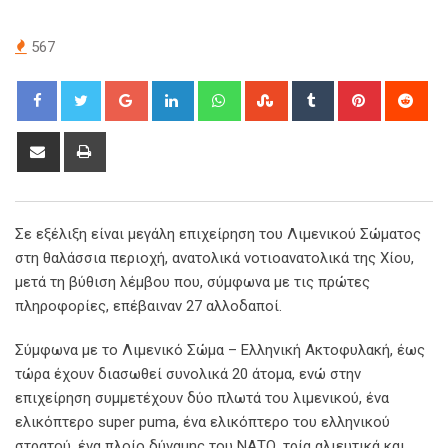
567
Google+
LinkedIn
Whatsapp
StumbleUpon
Tumblr
Pinterest
Red
Share
Print
via
Email
Σε εξέλιξη είναι μεγάλη επιχείρηση του Λιμενικού Σώματος
στη θαλάσσια περιοχή, ανατολικά νοτιοανατολικά της Χίου,
μετά τη βύθιση λέμβου που, σύμφωνα με τις πρώτες
πληροφορίες, επέβαιναν 27 αλλοδαποί.
Σύμφωνα με το Λιμενικό Σώμα – Ελληνική Ακτοφυλακή, έως
τώρα έχουν διασωθεί συνολικά 20 άτομα, ενώ στην
επιχείρηση συμμετέχουν δύο πλωτά του λιμενικού, ένα
ελικόπτερο super puma, ένα ελικόπτερο του ελληνικού
στρατού, ένα πλοίο δύναμης του ΝΑΤΟ, τρία αλιευτικά και