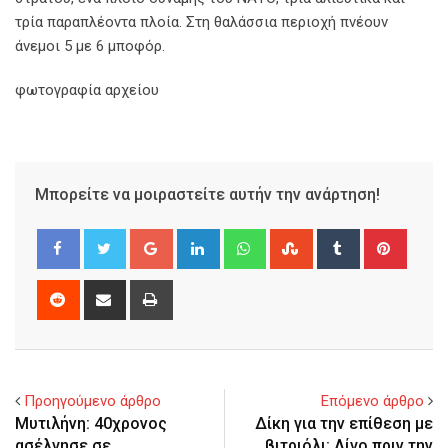
τρία παραπλέοντα πλοία. Στη θαλάσσια περιοχή πνέουν
άνεμοι 5 με 6 μποφόρ.
φωτογραφία αρχείου
Μπορείτε να μοιραστείτε αυτήν την ανάρτηση!
Google+
LinkedIn
Whatsapp
StumbleUpon
Tumblr
Pinter
Reddit
Share
Print
via
Email
Προηγούμενο άρθρο
Επόμενο άρθρο
Μυτιλήνη: 40χρονος
Δίκη για την επίθεση με
ασέλγησε σε
βιτριόλι: Λίγο πριν την