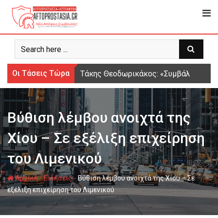
Ψάχνω
για...
Οι Τάσεις Τώρα
Τάκης Θεοδωρικάκος: «Συμβάλλουμε στ
Βύθιση λέμβου ανοιχτά της
Χίου – Σε εξέλιξη επιχείρηση
του Λιμενικού
-
-
Αρχική
Ειδήσεις
Βύθιση λέμβου ανοιχτά της Χίου – Σε
εξέλιξη επιχείρηση του Λιμενικού