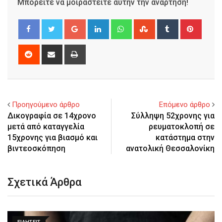
Μπορείτε να μοιραστείτε αυτήν την ανάρτηση!
Google+
LinkedIn
Whatsapp
StumbleUpon
Tumblr
Pinter
Reddit
Share
Print
via
Email
Προηγούμενο άρθρο
Επόμενο άρθρο
Δικογραφία σε 14χρονο
Σύλληψη 52χρονης για
μετά από καταγγελία
ρευματοκλοπή σε
15χρονης για βιασμό και
κατάστημα στην
βιντεοσκόπηση
ανατολική Θεσσαλονίκη
Σχετικά Άρθρα