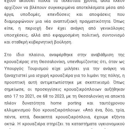
έχουν ακούσει πολλά τα τελευταία χρόνια, αλλά πλέον
αρχίζουν να βλέπουν συγκεκριμένα αποτελέσματα μέσα από
έργα, υποδομές, επενδύσεις και αποφάσεις που
διαμορφώνουν μια νέα αναπτυξιακή πραγματικότητα. Όπως
είπε, η περιοχή δεν έχει ανάγκη από γενικόλογες
υποσχέσεις, αλλά από εφαρμοσμένη πολιτική, συντονισμό
και σταθερή κυβερνητική βούληση.
Στο ίδιο πλαίσιο, αναφέρθηκε στην αναβάθμιση της
κρουαζιέρας στη Θεσσαλονίκη, υπενθυμίζοντας ότι, όταν ως
Υπουργός Τουρισμού είχε μιλήσει για την ανάγκη να
ξαναχτιστεί μια ισχυρή κρουαζιέρα για το λιμάνι της πόλης, η
προοπτική αυτή αντιμετωπίστηκε με σκεπτικισμό. Όπως
σημείωσε, οι προσεγγίσεις κρουαζιερόπλοιων αυξήθηκαν
από 17 το 2021, σε 68 το 2023, με τη Θεσσαλονίκη να αποκτά
πλέον δυνατότητα home porting και ταυτόχρονου
ελλιμενισμού δύο κρουαζιερόπλοιων. «Από ένα, δύο, τρία,
πέντε, επτά, δεκαεπτά κρουαζιερόπλοια, έχουμε εξήντα
οκτώ. Η κρουαζιέρα στηρίζει τα καταστήματα υγειονομικού