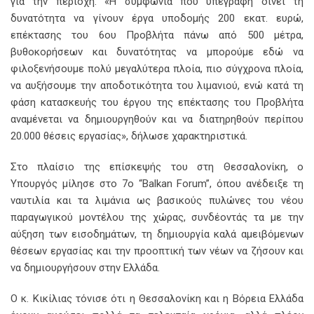
για την περιοχή. «Η συμφωνία που υπεγράφη δίνει τη
δυνατότητα να γίνουν έργα υποδομής 200 εκατ. ευρώ,
επέκτασης του 6ου Προβλήτα πάνω από 500 μέτρα,
βυθοκορήσεων και δυνατότητας να μπορούμε εδώ να
φιλοξενήσουμε πολύ μεγαλύτερα πλοία, πιο σύγχρονα πλοία,
να αυξήσουμε την αποδοτικότητα του λιμανιού, ενώ κατά τη
φάση κατασκευής του έργου της επέκτασης του Προβλήτα
αναμένεται να δημιουργηθούν και να διατηρηθούν περίπου
20.000 θέσεις εργασίας», δήλωσε χαρακτηριστικά.
Στο πλαίσιο της επίσκεψής του στη Θεσσαλονίκη, ο
Υπουργός μίλησε στο 7ο “Balkan Forum”, όπου ανέδειξε τη
ναυτιλία και τα λιμάνια ως βασικούς πυλώνες του νέου
παραγωγικού μοντέλου της χώρας, συνδέοντάς τα με την
αύξηση των εισοδημάτων, τη δημιουργία καλά αμειβόμενων
θέσεων εργασίας και την προοπτική των νέων να ζήσουν και
να δημιουργήσουν στην Ελλάδα.
Ο κ. Κικίλιας τόνισε ότι η Θεσσαλονίκη και η Βόρεια Ελλάδα