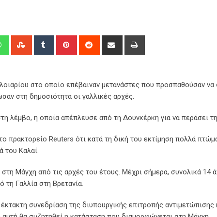
edIn
Whatsapp
StumbleUpon
Tumblr
Pinterest
Reddit
Share
Print
via
Email
 πλοιαρίου στο οποίο επέβαιναν μετανάστες που προσπαθούσαν να
σαν στη δημοσιότητα οι γαλλικές αρχές.
τη λέμβο, η οποία απέπλευσε από τη Δουνκέρκη για να περάσει τ
το πρακτορείο Reuters ότι κατά τη δική του εκτίμηση πολλά πτώμ
ά του Καλαί.
ί στη Μάγχη από τις αρχές του έτους. Μέχρι σήμερα, συνολικά 14 
 τη Γαλλία στη Βρετανία.
έκτακτη συνεδρίαση της διυπουργικής επιτροπής αντιμετώπισης
η αυτή θα συζητηθεί η κατάσταση που διαμορφώνεται στη Μάγχη.