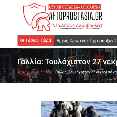
Ψάχνω
για...
Οι Τάσεις Τώρα
Άργος Ορεστικό: Της άρπαξαν 
Γαλλία: Τουλάχιστον 27 νε
-
-
Αρχική
Ειδήσεις
Γαλλία: Τουλάχιστον 27 νεκροί σε 