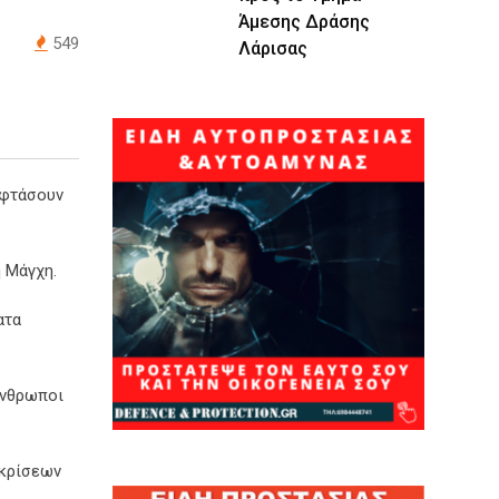
Άμεσης Δράσης
549
Λάρισας
 φτάσουν
η Μάγχη.
ατα
άνθρωποι
 κρίσεων