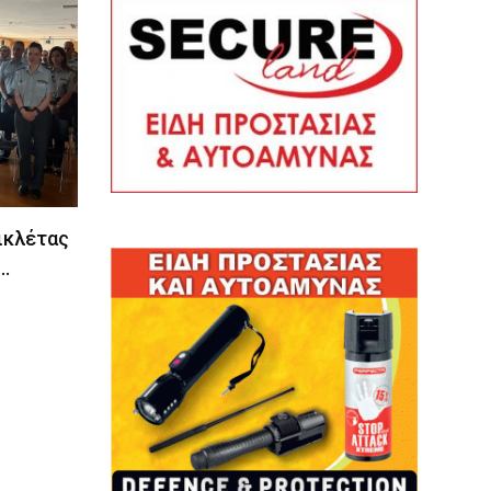
ικλέτας
…