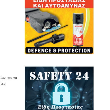
ας, για να
σίες