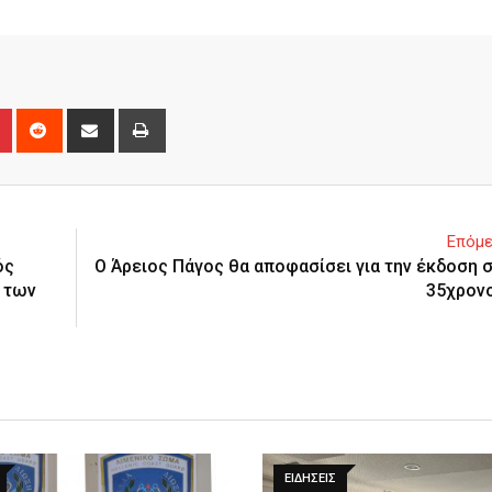
n
r
Pinterest
Reddit
Share
Print
via
Email
Επόμε
ός
Ο Άρειος Πάγος θα αποφασίσει για την έκδοση σ
ά των
35χρον
ΕΙΔΉΣΕΙΣ