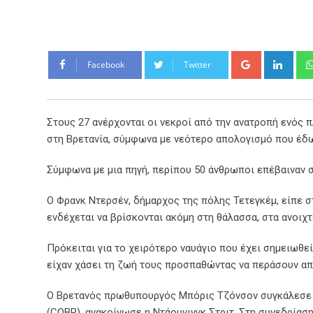
Google+
Link
Facebook
Twitter
Στους 27 ανέρχονται οι νεκροί από την ανατροπή ενός
στη Βρετανία, σύμφωνα με νεότερο απολογισμό που έδω
Σύμφωνα με μια πηγή, περίπου 50 άνθρωποι επέβαιναν σ
Ο Φρανκ Ντερσέν, δήμαρχος της πόλης Τετεγκέμ, είπε σ
ενδέχεται να βρίσκονται ακόμη στη θάλασσα, στα ανοιχτ
Πρόκειται για το χειρότερο ναυάγιο που έχει σημειωθε
είχαν χάσει τη ζωή τους προσπαθώντας να περάσουν από
Ο Βρετανός πρωθυπουργός Μπόρις Τζόνσον συγκάλεσε 
(COBR), ανακοίνωσε η Ντάουνινγκ Στριτ. Στη συνεδρίασ