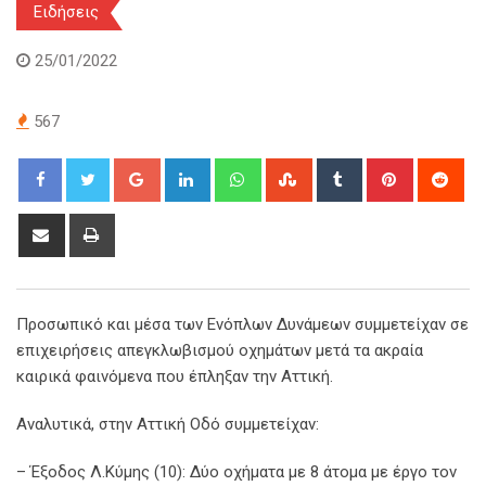
Ειδήσεις
25/01/2022
567
Google+
LinkedIn
Whatsapp
StumbleUpon
Tumblr
Pinterest
Red
Share
Print
via
Email
Προσωπικό και μέσα των Ενόπλων Δυνάμεων συμμετείχαν σε
επιχειρήσεις απεγκλωβισμού οχημάτων μετά τα ακραία
καιρικά φαινόμενα που έπληξαν την Αττική.
Αναλυτικά, στην Αττική Οδό συμμετείχαν:
– Έξοδος Λ.Κύμης (10): Δύο οχήματα με 8 άτομα με έργο τον