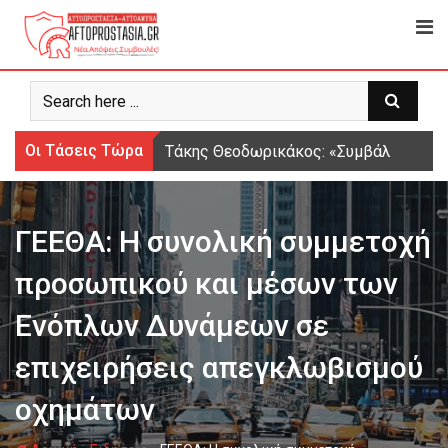
Ψάχνω
για...
Οι Τάσεις Τώρα
Τάκης Θεοδωρικάκος: «Συμβάλλουμε στ
ΓΕΕΘΑ: Η συνολική συμμετοχή
προσωπικού και μέσων των
Ενόπλων Δυνάμεων σε
επιχειρήσεις απεγκλωβισμού
οχημάτων