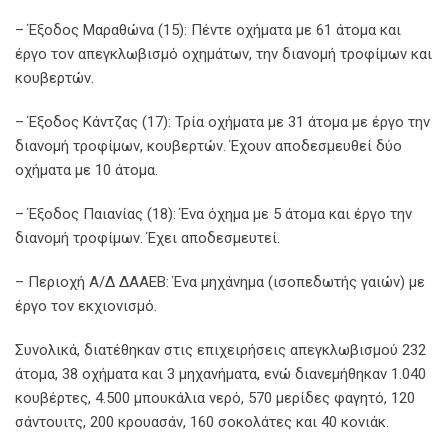
– Έξοδος Μαραθώνα (15): Πέντε οχήματα με 61 άτομα και
έργο τον απεγκλωβισμό οχημάτων, την διανομή τροφίμων και
κουβερτών.
– Έξοδος Κάντζας (17): Τρία οχήματα με 31 άτομα με έργο την
διανομή τροφίμων, κουβερτών. Έχουν αποδεσμευθεί δύο
οχήματα με 10 άτομα.
– Έξοδος Παιανίας (18): Ένα όχημα με 5 άτομα και έργο την
διανομή τροφίμων. Έχει αποδεσμευτεί.
– Περιοχή Α/Δ ΔΑΑΕΒ: Ένα μηχάνημα (ισοπεδωτής γαιών) με
έργο τον εκχιονισμό.
Συνολικά, διατέθηκαν στις επιχειρήσεις απεγκλωβισμού 232
άτομα, 38 οχήματα και 3 μηχανήματα, ενώ διανεμήθηκαν 1.040
κουβέρτες, 4.500 μπουκάλια νερό, 570 μερίδες φαγητό, 120
σάντουιτς, 200 κρουασάν, 160 σοκολάτες και 40 κονιάκ.