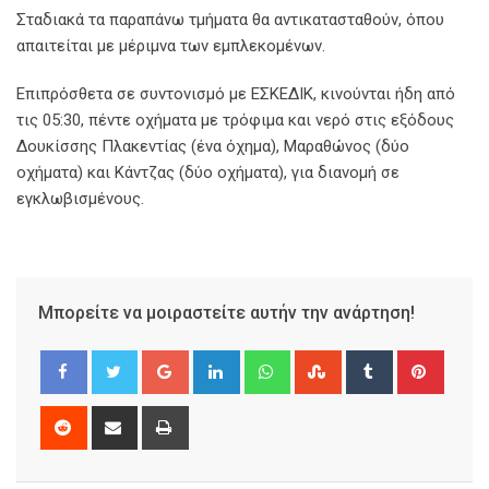
Σταδιακά τα παραπάνω τμήματα θα αντικατασταθούν, όπου
απαιτείται με μέριμνα των εμπλεκομένων.
Επιπρόσθετα σε συντονισμό με ΕΣΚΕΔΙΚ, κινούνται ήδη από
τις 05:30, πέντε οχήματα με τρόφιμα και νερό στις εξόδους
Δουκίσσης Πλακεντίας (ένα όχημα), Μαραθώνος (δύο
οχήματα) και Κάντζας (δύο οχήματα), για διανομή σε
εγκλωβισμένους.
Μπορείτε να μοιραστείτε αυτήν την ανάρτηση!
Google+
LinkedIn
Whatsapp
StumbleUpon
Tumblr
Pinter
Reddit
Share
Print
via
Email