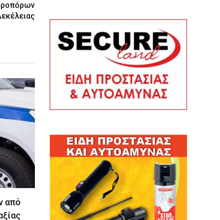
Αεροπόρων
Δεκέλειας
ν από
αξίας