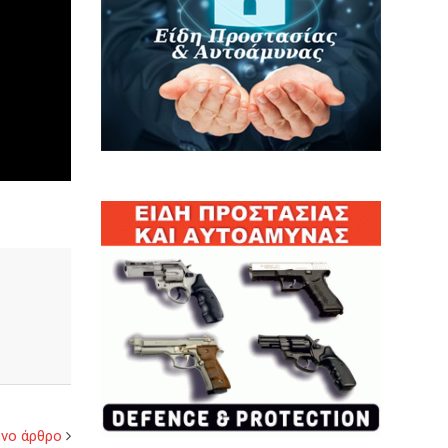
νο άρθρο