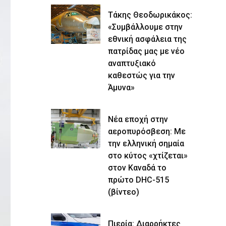
Τάκης Θεοδωρικάκος:
«Συμβάλλουμε στην
εθνική ασφάλεια της
πατρίδας μας με νέο
αναπτυξιακό
καθεστώς για την
Άμυνα»
Νέα εποχή στην
αεροπυρόσβεση: Με
την ελληνική σημαία
στο κύτος «χτίζεται»
στον Καναδά το
πρώτο DHC-515
(βίντεο)
Πιερία: Διαρρήκτες