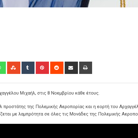
edIn
Whatsapp
StumbleUpon
Tumblr
Pinterest
Reddit
Share
Print
via
Email
χαγγέλου Μιχαήλ, στις 8 Νοεμβρίου κάθε έτους.
ήλ προστάτης της Πολεμικής Αεροπορίας και η εορτή του Αρχαγγέ
άζεται με λαμπρότητα σε όλες τις Μονάδες της Πολεμικής Αεροπο