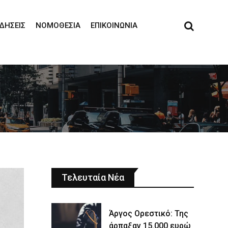
ΙΔΉΣΕΙΣ
ΝΟΜΟΘΕΣΊΑ
ΕΠΙΚΟΙΝΩΝΊΑ
Τελευταία Νέα
Άργος Ορεστικό: Της
άρπαξαν 15.000 ευρώ