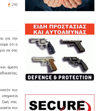
290
αι για την
ούμε ότι η
για να σας
 και άμεση
αδικασίας,
υνατόν πιο
ε υπηρεσία
η ζωή σας.
ικασία πιο