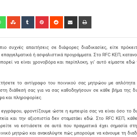
edIn
Whatsapp
StumbleUpon
Tumblr
Pinterest
Reddit
Share
Print
via
Email
πιο συχνές απαιτήσεις σε διάφορες διαδικασίες, είτε πρόκειτ
ε επαγγελματικά ή ασφαλιστικά προγράμματα. Στο RFC ΚΕΠ, κατανο
ορεί να είναι χρονοβόρα και περίπλοκη, γι’ αυτό είμαστε εδώ 
κτήσετε το αντίγραφο του ποινικού σας μητρώου με απλότητα
 στη διάθεσή σας για να σας καθοδηγήσουν σε κάθε βήμα της δι
φα και πληροφορίες.
 εγγράφου, φροντίζουμε ώστε η εμπειρία σας να είναι όσο το δ
τεία και την αξιοπιστία δεν σταματάει εδώ. Στο RFC ΚΕΠ, κάθ
ρείτε να εστιάσετε σε αυτά που πραγματικά έχει σημασία στ
οινικό μητρώο και ανακαλύψτε πώς μπορούμε να κάνουμε τη διαδ