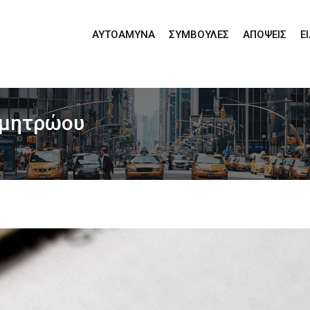
ΑΥΤΟΆΜΥΝΑ
ΣΥΜΒΟΥΛΈΣ
ΑΠΌΨΕΙΣ
Ε
α μητρώου