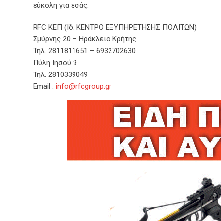
εύκολη για εσάς.
RFC KEΠ (Ιδ. ΚΕΝΤΡΟ ΕΞΥΠΗΡΕΤΗΣΗΣ ΠΟΛΙΤΩΝ)
Σμύρνης 20 – Ηράκλειο Κρήτης
Τηλ. 2811811651 – 6932702630
Πύλη Ιησού 9
Τηλ. 2810339049
Email :
info@rfcgroup.gr