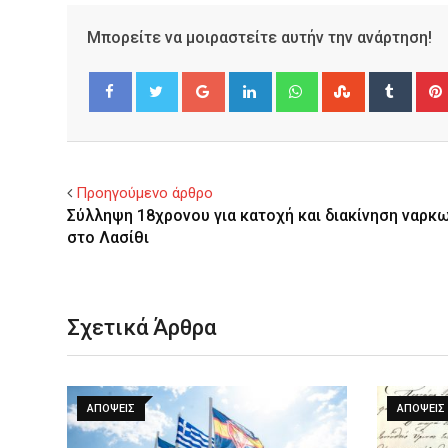
Μπορείτε να μοιραστείτε αυτήν την ανάρτηση!
Google+
LinkedIn
Whatsapp
StumbleUpo
Tumbl
Facebook
Twitter
Προηγούμενο άρθρο
Σύλληψη 18χρονου για κατοχή και διακίνηση ναρκ
στο Λασίθι
Σχετικά Άρθρα
ΑΠΌΨΕΙΣ
ΑΠΌΨΕΙΣ