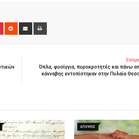
n
r
Pinterest
Reddit
Share
Print
via
Email
Επόμε
ωτικών
Όπλα, φυσίγγια, πυροκροτητές και πάνω απ
κάνναβης εντοπίστηκαν στην Πυλαία Θεσ
ΑΠΌΨΕΙΣ