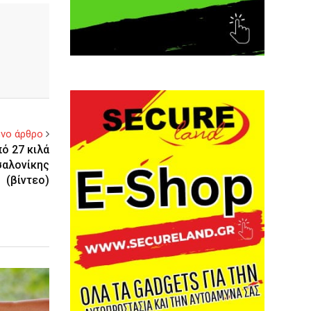
νο άρθρο
ό 27 κιλά
σαλονίκης
(βίντεο)