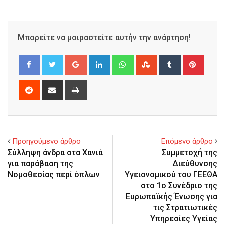
Μπορείτε να μοιραστείτε αυτήν την ανάρτηση!
Google+
LinkedIn
Whatsapp
StumbleUpon
Tumblr
Pinter
Reddit
Share
Print
via
Email
Προηγούμενο άρθρο
Επόμενο άρθρο
Σύλληψη άνδρα στα Χανιά
Συμμετοχή της
για παράβαση της
Διεύθυνσης
Νομοθεσίας περί όπλων
Υγειονομικού του ΓΕΕΘΑ
στο 1ο Συνέδριο της
Ευρωπαϊκής Ένωσης για
τις Στρατιωτικές
Υπηρεσίες Υγείας