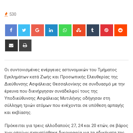
530
Google+
LinkedIn
Whatsapp
StumbleUpon
Tumblr
Pinterest
Red
Share
Print
via
Email
Οι συντονισμένες ενέργειες αστυνομικών του Τμήματος
Εγκλημάτων κατά Ζωής και Προσωπικής Ελευθερίας της
Διεύθυνσης Ασφάλειας Θεσσαλονίκης σε συνδυασμό με την
έρευνα που διενήργησαν συνάδελφοί τους της
Υποδιεύθυνσης Ασφάλειας Μυτιλήνης οδήγησαν στη
σύλληψη τριών ατόμων που ενέχονται σε υπόθεση αρπαγής
και εκβίασης.
Πρόκειται για τρεις αλλοδαπούς 27, 24 και 20 ετών, σε βάρος
των οποίων σχηματίσθηκε δικογραφία για τα αδικήματα της