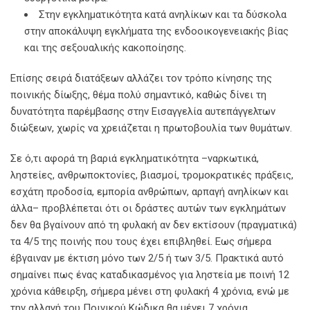
Στην εγκληματικότητα κατά ανηλίκων και τα δύσκολα
στην αποκάλυψη εγκλήματα της ενδοοικογενειακής βίας
και της σεξουαλικής κακοποίησης.
Επίσης σειρά διατάξεων αλλάζει τον τρόπο κίνησης της
ποινικής δίωξης, θέμα πολύ σημαντικό, καθώς δίνει τη
δυνατότητα παρέμβασης στην Εισαγγελία αυτεπάγγελτων
διώξεων, χωρίς να χρειάζεται η πρωτοβουλία των θυμάτων.
Σε ό,τι αφορά τη βαριά εγκληματικότητα –ναρκωτικά,
ληστείες, ανθρωποκτονίες, βιασμοί, τρομοκρατικές πράξεις,
εσχάτη προδοσία, εμπορία ανθρώπων, αρπαγή ανηλίκων και
άλλα– προβλέπεται ότι οι δράστες αυτών των εγκλημάτων
δεν θα βγαίνουν από τη φυλακή αν δεν εκτίσουν (πραγματικά)
τα 4/5 της ποινής που τους έχει επιβληθεί. Εως σήμερα
έβγαιναν με έκτιση μόνο των 2/5 ή των 3/5. Πρακτικά αυτό
σημαίνει πως ένας καταδικασμένος για ληστεία με ποινή 12
χρόνια κάθειρξη, σήμερα μένει στη φυλακή 4 χρόνια, ενώ με
την αλλαγή του Ποινικού Κώδικα θα μένει 7 χρόνια.