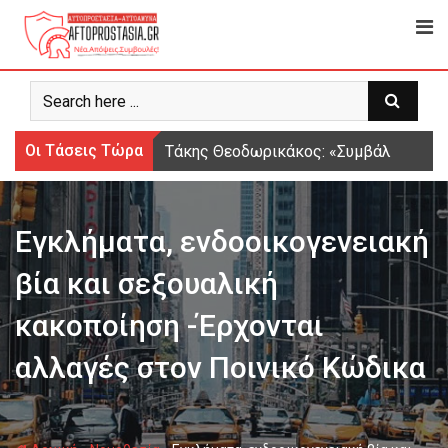
Ψάχνω
για...
Οι Τάσεις Τώρα
Τάκης Θεοδωρικάκος: «Συμβάλλουμε στ
Εγκλήματα, ενδοοικογενειακή
βία και σεξουαλική
κακοποίηση -Έρχονται
αλλαγές στον Ποινικό Κώδικα