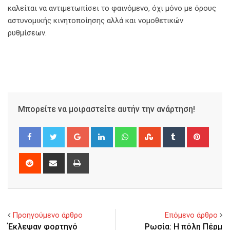
καλείται να αντιμετωπίσει το φαινόμενο, όχι μόνο με όρους
αστυνομικής κινητοποίησης αλλά και νομοθετικών
ρυθμίσεων.
Μπορείτε να μοιραστείτε αυτήν την ανάρτηση!
Google+
LinkedIn
Whatsapp
StumbleUpon
Tumblr
Pinter
Reddit
Share
Print
via
Email
Προηγούμενο άρθρο
Επόμενο άρθρο
Έκλεψαν φορτηγό
Ρωσία: Η πόλη Πέρμ