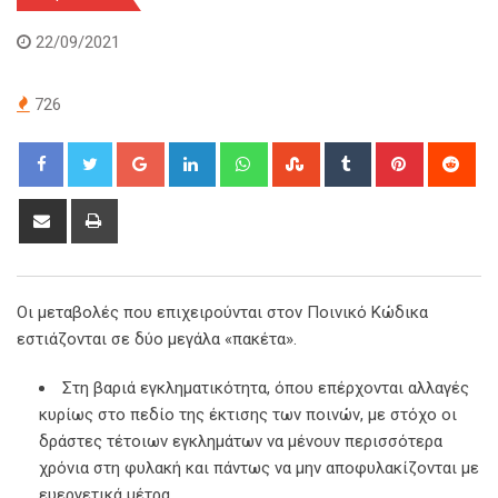
22/09/2021
726
Google+
LinkedIn
Whatsapp
StumbleUpon
Tumblr
Pinterest
Red
Share
Print
via
Email
Οι μεταβολές που επιχειρούνται στον Ποινικό Κώδικα
εστιάζονται σε δύο μεγάλα «πακέτα».
Στη βαριά εγκληματικότητα, όπου επέρχονται αλλαγές
κυρίως στο πεδίο της έκτισης των ποινών, με στόχο οι
δράστες τέτοιων εγκλημάτων να μένουν περισσότερα
χρόνια στη φυλακή και πάντως να μην αποφυλακίζονται με
ευεργετικά μέτρα.