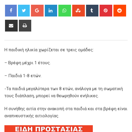
Google+
LinkedIn
Whatsapp
StumbleUpon
Tumblr
Pinterest
Red
Share
Print
via
Email
Η παιδική ηλικία χωρίζεται σε τρεις ομάδες:
– Βρέφη μέχρι 1 έτους.
– Παιδιά 1-8 ετών.
-Τα παιδιά μεγαλύτερα των 8 ετών, ανάλογα με τη σωματική
τους διάπλαση, μπορεί να θεωρηθούν ενήλικες.
Η συνήθης αιτία στην ανακοπή στα παιδιά και στα βρέφη είναι
αναπνευστικής αιτιολογίας.