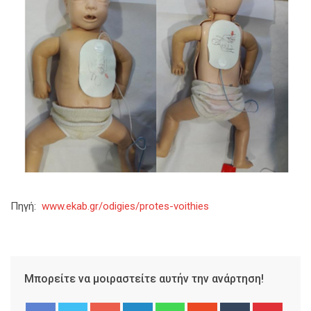
Πηγή:
www.ekab.gr/odigies/protes-voithies
Μπορείτε να μοιραστείτε αυτήν την ανάρτηση!
Google+
LinkedIn
Whatsapp
StumbleUpon
Tumblr
Pinter