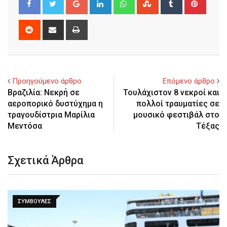
Reddit
Share
Print
via
Email
Προηγούμενο άρθρο
Επόμενο άρθρο
Βραζιλία: Νεκρή σε
Τουλάχιστον 8 νεκροί και
αεροπορικό δυστύχημα η
πολλοί τραυματίες σε
τραγουδίστρια Μαρίλια
μουσικό φεστιβάλ στο
Μεντόσα
Τέξας
Σχετικά Άρθρα
ΣΥΜΒΟΥΛΈΣ