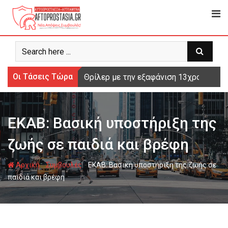
Ψάχνω
για...
Οι Τάσεις Τώρα
Θρίλερ με την εξαφάνιση 13χρονου από
ΕΚΑΒ: Βασική υποστήριξη της
ζωής σε παιδιά και βρέφη
-
-
Αρχική
Συμβουλές
ΕΚΑΒ: Βασική υποστήριξη της ζωής σε
παιδιά και βρέφη