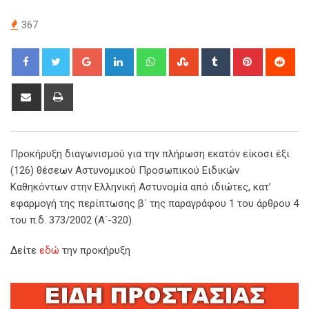
367
Google+
LinkedIn
Whatsapp
StumbleUpon
Tumblr
Pinterest
Red
Share
Print
via
Email
Προκήρυξη διαγωνισμού για την πλήρωση εκατόν είκοσι έξι
(126) θέσεων Αστυνομικού Προσωπικού Ειδικών
Καθηκόντων στην Ελληνική Αστυνομία από ιδιώτες, κατ’
εφαρμογή της περίπτωσης β΄ της παραγράφου 1 του άρθρου 4
του π.δ. 373/2002 (Α΄-320)
Δείτε
εδώ
την προκήρυξη