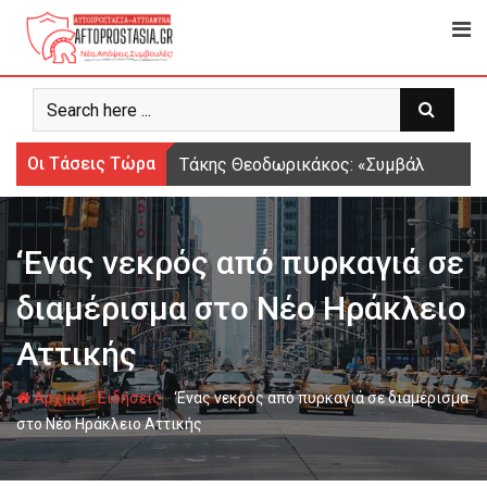
Ψάχνω
για...
Οι Τάσεις Τώρα
Τάκης Θεοδωρικάκος: «Συμβάλλουμε στ
‘Ενας νεκρός από πυρκαγιά σε
διαμέρισμα στο Νέο Ηράκλειο
Αττικής
-
-
Αρχική
Ειδήσεις
‘Ενας νεκρός από πυρκαγιά σε διαμέρισμα
στο Νέο Ηράκλειο Αττικής