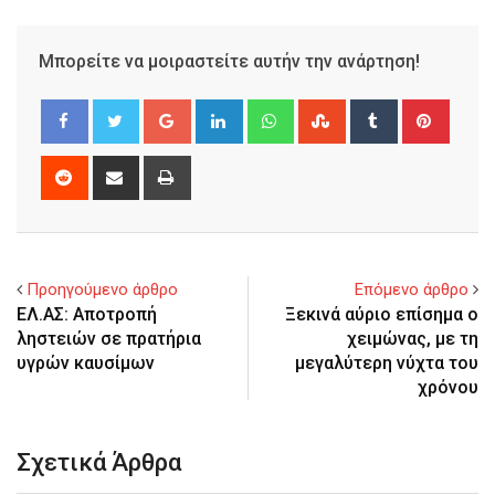
Μπορείτε να μοιραστείτε αυτήν την ανάρτηση!
Google+
LinkedIn
Whatsapp
StumbleUpon
Tumblr
Pinter
Reddit
Share
Print
via
Email
Προηγούμενο άρθρο
Επόμενο άρθρο
ΕΛ.ΑΣ: Αποτροπή
Ξεκινά αύριο επίσημα ο
ληστειών σε πρατήρια
χειμώνας, με τη
υγρών καυσίμων
μεγαλύτερη νύχτα του
χρόνου
Σχετικά Άρθρα