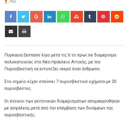
762
Google+
LinkedIn
Whatsapp
StumbleUpon
Tumblr
Pinterest
Red
Share
Print
via
Email
Πυρκαγιά ξέσπασε λίγο μετά τις 6 το πρωί σε διαμέρισμα
πολυκατοικίας στο Νέο Ηράκλειο Αττικής, με την
Πυροσβεστική να εντοπίζει νεκρό έναν άνθρωπο.
Στο σημείο είχαν σπεύσει 7 πυροσβεστικά οχήματα με 20
πυροσβέστες.
Οι ένοικοι των γειτονικών διαμερισμάτων απομακρύνθηκαν
με ασφάλεια, μετά από την επέμβαση των δυνάμεων της
πυροσβεστικής.