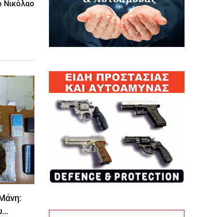
ο Νικόλαο
 Μάνη:
υ…