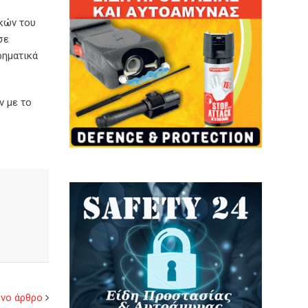
ικών του
σε
ρηματικά
ν με το
νο άρθρο