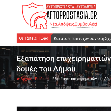
Ψάχνω
για...
Οι Τάσεις Τώρα
Κατάταξη Επιτυχόντων στη Σχ
Εξαπάτηση επιχειρηματιών 
δομές του Δήμου
-
-
Αρχική
Ειδήσεις
Εξαπάτηση επιχειρηματιών στο Δήμο