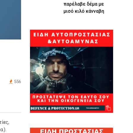
παρέλαβε δέμα με
μισό κιλό κάνναβη
556
ίες,
.).