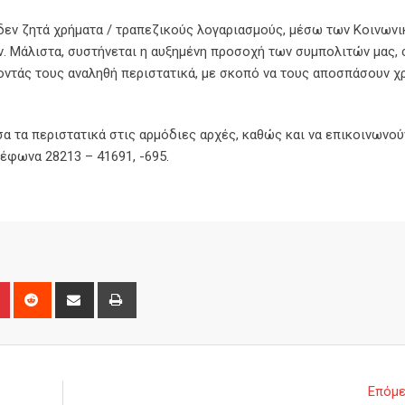
 δεν ζητά χρήματα / τραπεζικούς λογαριασμούς, μέσω των Κοινων
. Μάλιστα, συστήνεται η αυξημένη προσοχή των συμπολιτών μας, 
οντάς τους αναληθή περιστατικά, με σκοπό να τους αποσπάσουν χ
α τα περιστατικά στις αρμόδιες αρχές, καθώς και να επικοινωνού
έφωνα 28213 – 41691, -695.
n
r
Pinterest
Reddit
Share
Print
via
Email
Επόμε