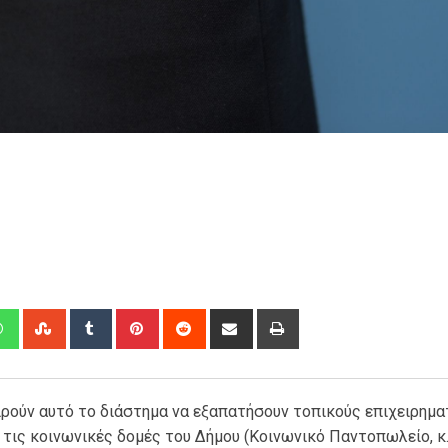
edIn
Whatsapp
StumbleUpon
Tumblr
Pinterest
Reddit
Share
Print
via
Email
ρούν αυτό το διάστημα να εξαπατήσουν τοπικούς επιχειρηματ
τις κοινωνικές δομές του Δήμου (Κοινωνικό Παντοπωλείο, κ.α