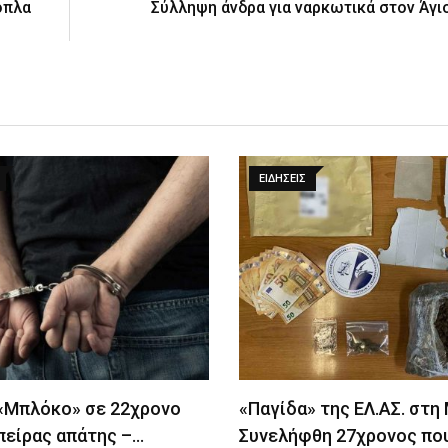
όπλα
Σύλληψη άνδρα για ναρκωτικά στον Άγι
ΕΙΔΉΣΕΙΣ
 «Μπλόκο» σε 22χρονο
«Παγίδα» της ΕΛ.ΑΣ. στη
πείρας απάτης –…
Συνελήφθη 27χρονος πο