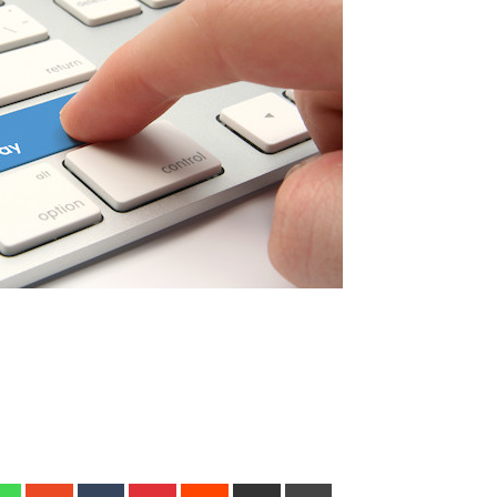
edIn
Whatsapp
StumbleUpon
Tumblr
Pinterest
Reddit
Share
Print