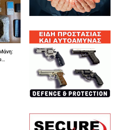
 Μάνη:
υ…