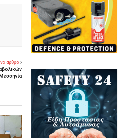
νο άρθρο
ναβολικών
 Μεσσηνία