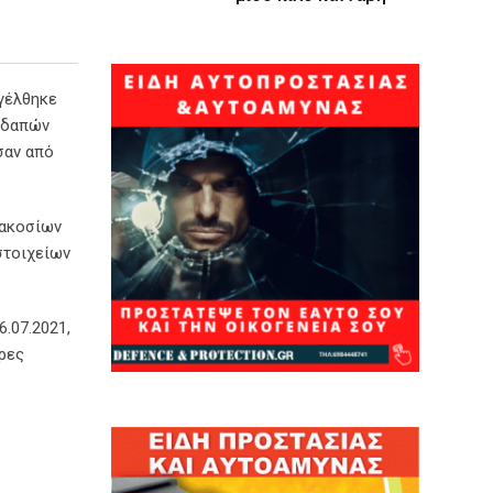
γέλθηκε
εδαπών
σαν από
ιακοσίων
στοιχείων
.07.2021,
ορες