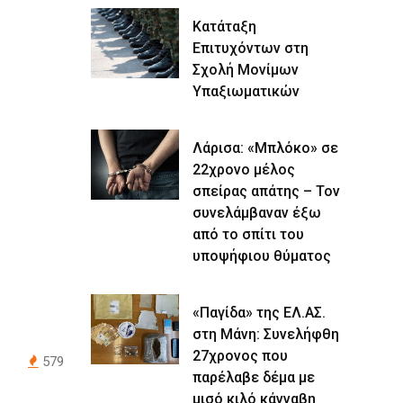
Κατάταξη
Επιτυχόντων στη
Σχολή Μονίμων
Υπαξιωματικών
Λάρισα: «Μπλόκο» σε
22χρονο μέλος
σπείρας απάτης – Τον
συνελάμβαναν έξω
από το σπίτι του
υποψήφιου θύματος
«Παγίδα» της ΕΛ.ΑΣ.
στη Μάνη: Συνελήφθη
27χρονος που
579
παρέλαβε δέμα με
μισό κιλό κάνναβη