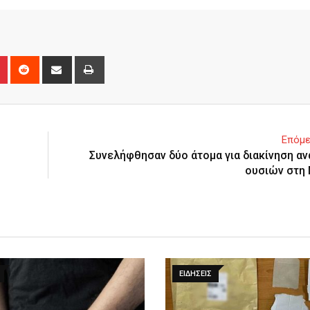
n
r
Pinterest
Reddit
Share
Print
via
Email
Επόμε
Συνελήφθησαν δύο άτομα για διακίνηση α
ουσιών στη
ΕΙΔΉΣΕΙΣ