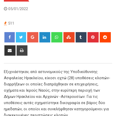
05/01/2022
511
Google+
LinkedIn
Whatsapp
StumbleUpon
Tumblr
Pinterest
Red
Share
Print
via
Email
Εξιχνιάστηκαν, από αστυνομικού
ς
της Υποδιεύθυνσης
Ασφαλείας Ηρακλείου, είκοσι οχτώ (28) υποθέσεις κλοπών-
διαρρήξεων οι οποίες διαπράχθηκαν σε επιχειρήσεις,
οχήματα και Ιερούς Ναούς, στην ευρύτερη περιοχή των
Δήμων Ηρακλείου και Αρχανών -Αστερουσίων. Για τις
υποθέσεις αυτές σχηματίστηκε δικογραφία σε βάρος δύο
ημεδαπών, οι οποίοι και συνελήφθησαν κατηγορούμενοι για
διακεκριμένες περιπτώσεις κλοπών.