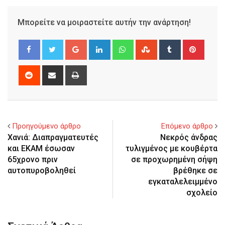
Μπορείτε να μοιραστείτε αυτήν την ανάρτηση!
Google+
LinkedIn
Whatsapp
StumbleUpon
Tumblr
Pinter
Reddit
Share
Print
via
Email
Προηγούμενο άρθρο
Επόμενο άρθρο
Χανιά: Διαπραγματευτές
Νεκρός άνδρας
και ΕΚΑΜ έσωσαν
τυλιγμένος με κουβέρτα
65χρονο πριν
σε προχωρημένη σήψη
αυτοπυροβοληθεί
βρέθηκε σε
εγκαταλελειμμένο
σχολείο