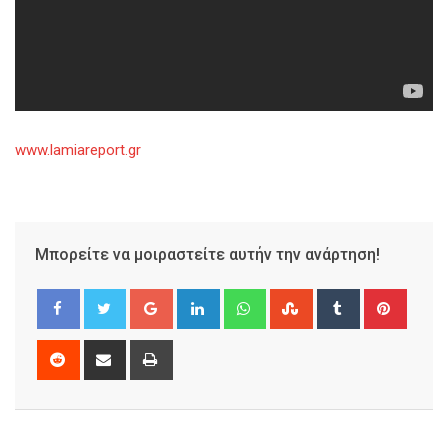
www.lamiareport.gr
Μπορείτε να μοιραστείτε αυτήν την ανάρτηση!
Google+
LinkedIn
Whatsapp
StumbleUpon
Tumblr
Pinter
Reddit
Share
Print
via
Email