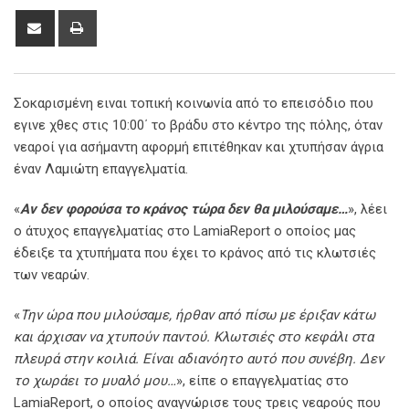
Share
Print
via
Email
Σοκαρισμένη ειναι τοπική κοινωνία από το επεισόδιο που
εγινε χθες στις 10:00΄ το βράδυ στο κέντρο της πόλης, όταν
νεαροί για ασήμαντη αφορμή επιτέθηκαν και χτυπήσαν άγρια
έναν Λαμιώτη επαγγελματία.
«
Αν δεν φορούσα το κράνος τώρα δεν θα μιλούσαμε…
», λέει
ο άτυχος επαγγελματίας στο LamiaReport ο οποίος μας
έδειξε τα χτυπήματα που έχει το κράνος από τις κλωτσιές
των νεαρών.
«
Την ώρα που μιλούσαμε, ήρθαν από πίσω με έριξαν κάτω
και άρχισαν να χτυπούν παντού. Κλωτσιές στο κεφάλι στα
πλευρά στην κοιλιά. Είναι αδιανόητο αυτό που συνέβη. Δεν
το χωράει το μυαλό μου…
», είπε ο επαγγελματίας στο
LamiaReport, ο οποίος αναγνώρισε τους τρεις νεαρούς που