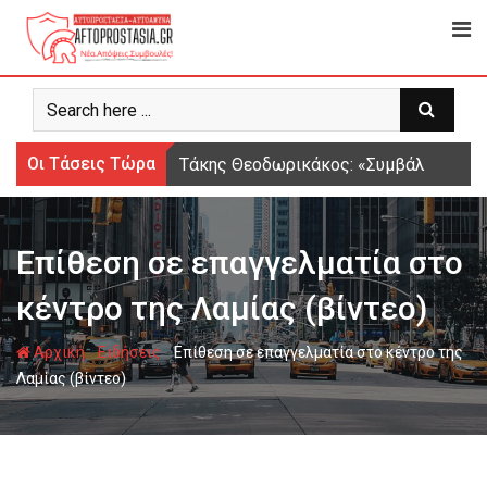
Ψάχνω
για...
Οι Τάσεις Τώρα
Τάκης Θεοδωρικάκος: «Συμβάλλουμε στ
Επίθεση σε επαγγελματία στο
κέντρο της Λαμίας (βίντεο)
-
-
Αρχική
Ειδήσεις
Επίθεση σε επαγγελματία στο κέντρο της
Λαμίας (βίντεο)