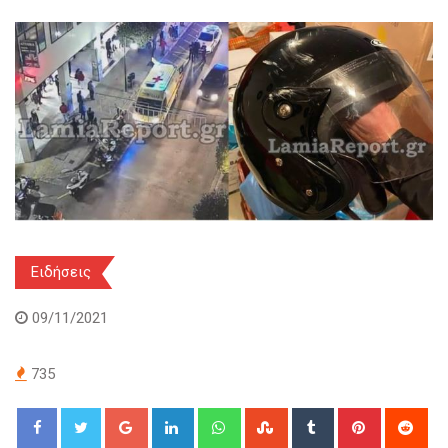
Ειδήσεις
09/11/2021
735
Google+
LinkedIn
Whatsapp
StumbleUpon
Tumblr
Pinterest
Red