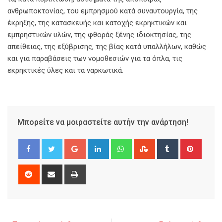
ανθρωποκτονίας, του εμπρησμού κατά συναυτουργία, της
έκρηξης, της κατασκευής και κατοχής εκρηκτικών και
εμπρηστικών υλών, της φθοράς ξένης ιδιοκτησίας, της
απείθειας, της εξύβρισης, της βίας κατά υπαλλήλων, καθώς
και για παραβάσεις των νομοθεσιών για τα όπλα, τις
εκρηκτικές ύλες και τα ναρκωτικά.
Μπορείτε να μοιραστείτε αυτήν την ανάρτηση!
Google+
LinkedIn
Whatsapp
StumbleUpon
Tumblr
Pinter
Reddit
Share
Print
via
Email