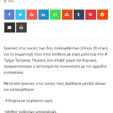
595
Google+
LinkedIn
Whatsapp
StumbleUpon
Tumblr
Pinterest
Red
Share
Print
via
Email
Ερευνες στις οικίες των δύο συλληφθέντων (24 και 20 ετών)
για τη συμμετοχή τους στην επίθεση με ρίψη μολότοφ στο Α’
Τμήμα Τροχαίας Πειραιά, που έλαβε χώρα την Κυριακή,
πραγματοποίησε η αστυνομία σε συνεννόηση με τον αρμόδιο
εισαγγελέα.
Μετά από έρευνες στις οικίες τους βρέθηκαν μεταξύ άλλων
και κατασχέθηκαν:
-4 δοχεία με εύφλεκτο υγρό,
-πλήθος γυάλινων μπουκαλιών,