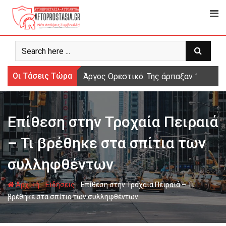
Ψάχνω
για...
Οι Τάσεις Τώρα
Άργος Ορεστικό: Της άρπαξαν 15.000 
Επίθεση στην Τροχαία Πειραιά
– Τι βρέθηκε στα σπίτια των
συλληφθέντων
-
-
Αρχική
Ειδήσεις
Επίθεση στην Τροχαία Πειραιά – Τι
βρέθηκε στα σπίτια των συλληφθέντων