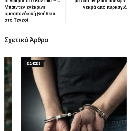
οι νεκροί στο Κεντάκι – Ο
με δύο ανήλικα αδέλφια
Μπάιντεν ενέκρινε
νεκρά από πυρκαγιά
ομοσπονδιακή βοήθεια
στο Τενεσί
Σχετικά Άρθρα
ΕΙΔΉΣΕΙΣ