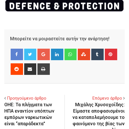
Μπορείτε να μοιραστείτε αυτήν την ανάρτηση!
Google+
LinkedIn
Whatsapp
StumbleUpon
Tumblr
Pinter
Reddit
Share
Print
via
Email
Προηγούμενο άρθρο
Επόμενο άρθρο
ΟΗΕ: Τα πλήγματα των
Μιχάλης Χρυσοχοΐδης:
ΗΠΑ εναντίον υπόπτων
Είμαστε αποφασισμένοι
εμπόρων ναρκωτικών
να καταπολεμήσουμε το
είναι “απαράδεκτα”
φαινόμενο της βίας των