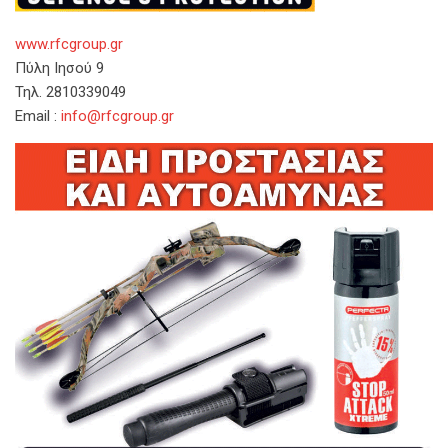
www.rfcgroup.gr
Πύλη Ιησού 9
Τηλ. 2810339049
Email :
info@rfcgroup.gr