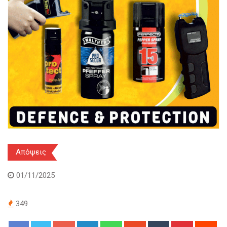
Απόψεις
01/11/2025
349
Google+
LinkedIn
Whatsapp
StumbleUpon
Tumblr
Pinterest
Red