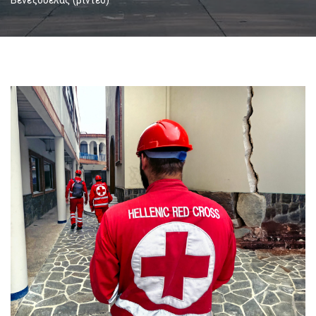
Βενεζουέλας (βίντεο)