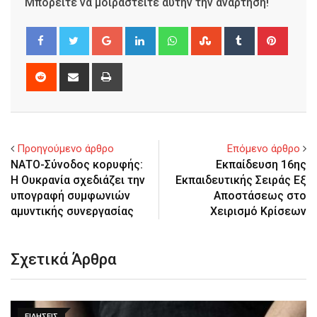
Μπορείτε να μοιραστείτε αυτήν την ανάρτηση!
Google+
LinkedIn
Whatsapp
StumbleUpon
Tumblr
Pinter
Reddit
Share
Print
via
Email
Προηγούμενο άρθρο
Επόμενο άρθρο
ΝΑΤΟ-Σύνοδος κορυφής:
Εκπαίδευση 16ης
Η Ουκρανία σχεδιάζει την
Εκπαιδευτικής Σειράς Εξ
υπογραφή συμφωνιών
Αποστάσεως στο
αμυντικής συνεργασίας
Χειρισμό Κρίσεων
Σχετικά Άρθρα
ΕΙΔΉΣΕΙΣ