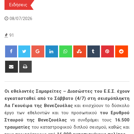
Ειδήσεις
08/07/2026
91
Google+
LinkedIn
Whatsapp
StumbleUpon
Tumblr
Pinterest
Red
Share
Print
via
Email
Οι εθελοντές Σαμαρείτες – Διασώστες του Ε.Ε.Σ. έχουν
εγκατασταθεί από το Σάββατο (4/7) στη σεισμόπληκτη
Λα Γκουέιρα της Βενεζουέλας
και ενισχύουν το δύσκολο
έργο των εθελοντών και του προσωπικού
του Ερυθρού
Σταυρού της Βενεζουέλας
να συνδράμει τους
16.500
τραυματίες
του καταστροφικού διπλού σεισμού, καθώς και