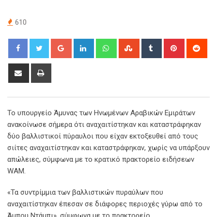
610
Google+
LinkedIn
Whatsapp
StumbleUpon
Tumblr
Pinterest
Red
Share
Print
via
Email
Το υπουργείο Άμυνας των Ηνωμένων Αραβικών Εμιράτων
ανακοίνωσε σήμερα ότι αναχαιτίστηκαν και καταστράφηκαν
δύο βαλλιστικοί πύραυλοι που είχαν εκτοξευθεί από τους
σιίτες αναχαιτίστηκαν και καταστράφηκαν, χωρίς να υπάρξουν
απώλειες, σύμφωνα με το κρατικό πρακτορείο ειδήσεων
WAM.
«Τα συντρίμμια των βαλλιστικών πυραύλων που
αναχαιτίστηκαν έπεσαν σε διάφορες περιοχές γύρω από το
Άμπου Ντάμπι», σύμφωνα με το πρακτορείο.