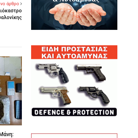
νο άρθρο
αιόκαστρο
αλονίκης
 Μάνη: