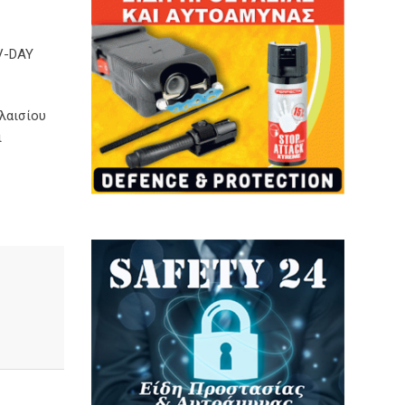
DV-DAY
λαισίου
ι