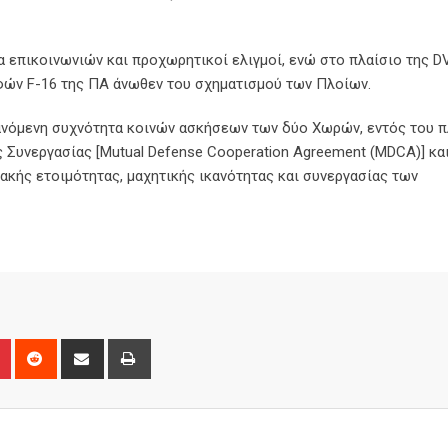
α επικοινωνιών και προχωρητικοί ελιγμοί, ενώ στο πλαίσιο της 
ών F-16 της ΠΑ άνωθεν του σχηματισμού των Πλοίων.
ανόμενη συχνότητα κοινών ασκήσεων των δύο Χωρών, εντός του π
 Συνεργασίας [Mutual Defense Cooperation Agreement (MDCA)] κα
ακής ετοιμότητας, μαχητικής ικανότητας και συνεργασίας των
n
r
Pinterest
Reddit
Share
Print
via
Email