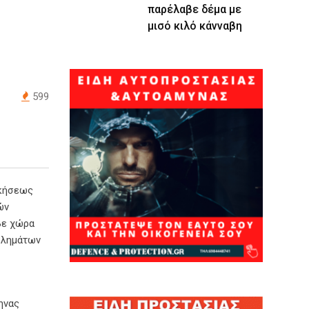
παρέλαβε δέμα με
μισό κιλό κάνναβη
599
ικήσεως
ών
βε χώρα
Βλημάτων
ηνας