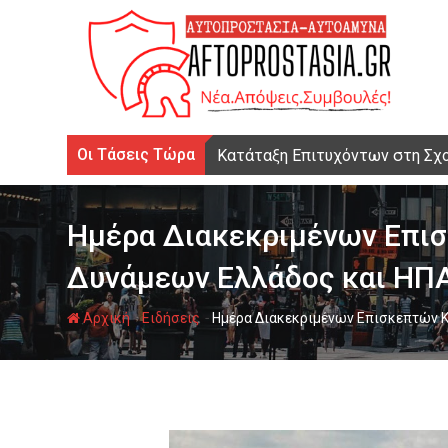
Ψάχνω
για...
Οι Τάσεις Τώρα
Κατάταξη Επιτυχόντων στη Σχ
Ημέρα Διακεκριμένων Επι
Δυνάμεων Ελλάδος και ΗΠ
-
-
Αρχική
Ειδήσεις
Ημέρα Διακεκριμένων Επισκεπτών 