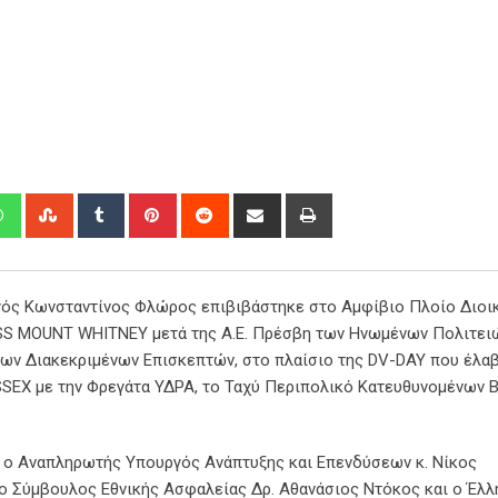
edIn
Whatsapp
StumbleUpon
Tumblr
Pinterest
Reddit
Share
Print
via
Email
ηγός Κωνσταντίνος Φλώρος επιβιβάστηκε στο Αμφίβιο Πλοίο Διο
USS MOUNT WHITNEY μετά της Α.Ε. Πρέσβη των Ηνωμένων Πολιτει
άλλων Διακεκριμένων Επισκεπτών, στο πλαίσιο της DV-DAY που έλα
SSEX με την Φρεγάτα ΥΔΡΑ, το Ταχύ Περιπολικό Κατευθυνομένων 
 ο Αναπληρωτής Υπουργός Ανάπτυξης και Επενδύσεων κ. Νίκος
ο Σύμβουλος Εθνικής Ασφαλείας Δρ. Αθανάσιος Ντόκος και ο Έλλ