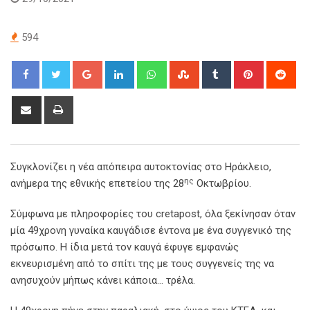
594
Google+
LinkedIn
Whatsapp
StumbleUpon
Tumblr
Pinterest
Red
Share
Print
via
Email
Συγκλονίζει η νέα απόπειρα αυτοκτονίας στο Ηράκλειο,
ης
ανήμερα της εθνικής επετείου της 28
Οκτωβρίου.
Σύμφωνα με πληροφορίες του cretapost, όλα ξεκίνησαν όταν
μία 49χρονη γυναίκα καυγάδισε έντονα με ένα συγγενικό της
πρόσωπο. Η ίδια μετά τον καυγά έφυγε εμφανώς
εκνευρισμένη από το σπίτι της με τους συγγενείς της να
ανησυχούν μήπως κάνει κάποια… τρέλα.