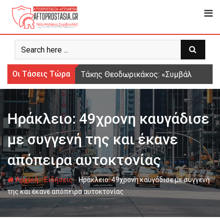
Ψάχνω
για...
Οι Τάσεις Τώρα
Τάκης Θεοδωρικάκος: «Συμβάλλουμε στ
Ηράκλειο: 49χρονη καυγάδισε
με συγγενή της και έκανε
απόπειρα αυτοκτονίας
-
-
Αρχική
Ειδήσεις
Ηράκλειο: 49χρονη καυγάδισε με συγγενή
της και έκανε απόπειρα αυτοκτονίας