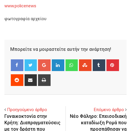
www.policenews
φωτογραφία αρχείου
Μπορείτε να μοιραστείτε αυτήν την ανάρτηση!
Google+
LinkedIn
Whatsapp
StumbleUpon
Tumblr
Pinter
Reddit
Share
Print
via
Email
Προηγούμενο άρθρο
Επόμενο άρθρο
Γυναικοκτονία στην
Νέο Φάληρο: Επεισοδιακή
Κρήτη: Διαπραγματεύσεις
καταδίωξη Ρομά που
με τον δράστη που
προσπάθησαν να