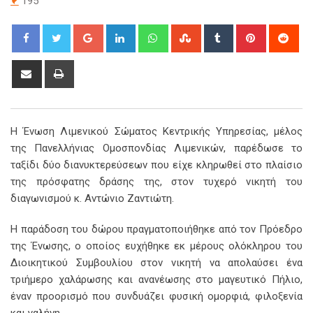
195
Google+
LinkedIn
Whatsapp
StumbleUpon
Tumblr
Pinterest
Red
Share
Print
via
Email
Η Ένωση Λιμενικού Σώματος Κεντρικής Υπηρεσίας, μέλος
της Πανελλήνιας Ομοσπονδίας Λιμενικών, παρέδωσε το
ταξίδι δύο διανυκτερεύσεων που είχε κληρωθεί στο πλαίσιο
της πρόσφατης δράσης της, στον τυχερό νικητή του
διαγωνισμού κ. Αντώνιο Ζαντιώτη.
Η παράδοση του δώρου πραγματοποιήθηκε από τον Πρόεδρο
της Ένωσης, ο οποίος ευχήθηκε εκ μέρους ολόκληρου του
Διοικητικού Συμβουλίου στον νικητή να απολαύσει ένα
τριήμερο χαλάρωσης και ανανέωσης στο μαγευτικό Πήλιο,
έναν προορισμό που συνδυάζει φυσική ομορφιά, φιλοξενία
και γαλήνη.