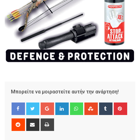
Μπορείτε να μοιραστείτε αυτήν την ανάρτηση!
Google+
LinkedIn
Whatsapp
StumbleUpon
Tumblr
Pinter
Reddit
Share
Print
via
Email