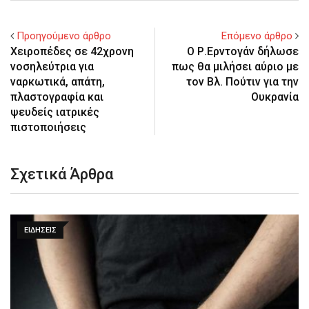
Προηγούμενο άρθρο
Επόμενο άρθρο
Χειροπέδες σε 42χρονη
Ο Ρ.Ερντογάν δήλωσε
νοσηλεύτρια για
πως θα μιλήσει αύριο με
ναρκωτικά, απάτη,
τον Βλ. Πούτιν για την
πλαστογραφία και
Ουκρανία
ψευδείς ιατρικές
πιστοποιήσεις
Σχετικά Άρθρα
ΕΙΔΉΣΕΙΣ