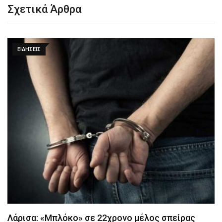
Σχετικά Άρθρα
ΕΙΔΉΣΕΙΣ
Λάρισα: «Μπλόκο» σε 22χρονο μέλος σπείρας