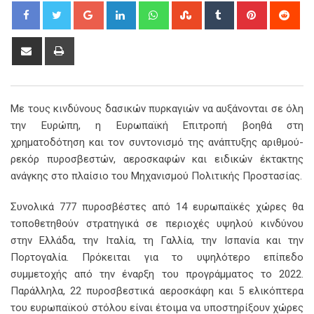
Google+
LinkedIn
Whatsapp
StumbleUpon
Tumblr
Pinterest
Red
Share
Print
via
Email
Με τους κινδύνους δασικών πυρκαγιών να αυξάνονται σε όλη
την Ευρώπη, η Ευρωπαϊκή Επιτροπή βοηθά στη
χρηματοδότηση και τον συντονισμό της ανάπτυξης αριθμού-
ρεκόρ πυροσβεστών, αεροσκαφών και ειδικών έκτακτης
ανάγκης στο πλαίσιο του Μηχανισμού Πολιτικής Προστασίας.
Συνολικά 777 πυροσβέστες από 14 ευρωπαϊκές χώρες θα
τοποθετηθούν στρατηγικά σε περιοχές υψηλού κινδύνου
στην Ελλάδα, την Ιταλία, τη Γαλλία, την Ισπανία και την
Πορτογαλία. Πρόκειται για το υψηλότερο επίπεδο
συμμετοχής από την έναρξη του προγράμματος το 2022.
Παράλληλα, 22 πυροσβεστικά αεροσκάφη και 5 ελικόπτερα
του ευρωπαϊκού στόλου είναι έτοιμα να υποστηρίξουν χώρες