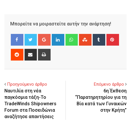
Μπορείτε να μοιραστείτε αυτήν την ανάρτηση!
Google+
LinkedIn
Whatsapp
StumbleUpon
Tumblr
Pinter
Reddit
Share
Print
via
Email
Προηγούμενο άρθρο
Επόμενο άρθρο
Ναυτιλία στη νέα
6η Έκθεση
παγκόσμια τάξη-Το
“Παρατηρητηρίου για τη
TradeWinds Shipowners
Βία κατά των Γυναικών
Forum στα Ποσειδώνια
στην Κρήτη”
αναζήτησε απαντήσεις