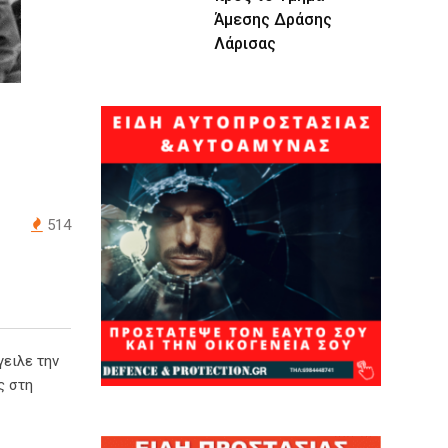
Άμεσης Δράσης
Λάρισας
514
γειλε την
ς στη