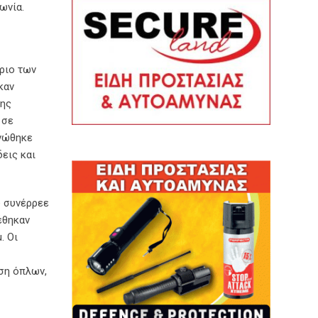
ωνία.
ίριο των
καν
της
 σε
ανώθηκε
εις και
υ συνέρρεε
έθηκαν
. Οι
ση όπλων,