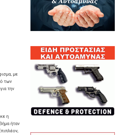
φισμα, με
μό των
για την
κε η
βήμα ήταν
Επιπλέον,