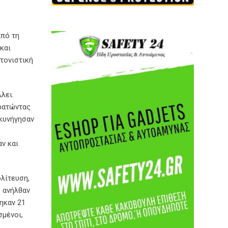
από τη
και
ντονιστική
λει.
κρατώντας
 κυνήγησαν
ν και
λίτευση,
ς ανήλθαν
ηκαν 21
σμένοι,