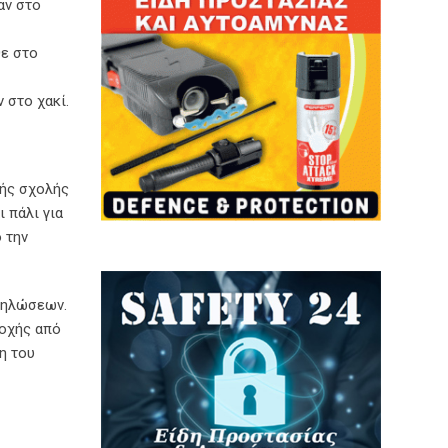
αν στο
θε στο
 στο χακί.
κής σχολής
 πάλι για
 την
δηλώσεων.
ποχής από
η του