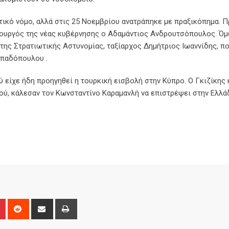
ικό νόμο, αλλά στις 25 Νοεμβρίου ανατράπηκε με πραξικόπημα. 
πουργός της νέας κυβέρνησης ο Αδαμάντιος Ανδρουτσόπουλος. Ό
της Στρατιωτικής Αστυνομίας, ταξίαρχος Δημήτριος Ιωαννίδης, π
απαδόπουλου .
ύ είχε ήδη προηγηθεί η τουρκική εισβολή στην Κύπρο. Ο Γκιζίκης 
ού, κάλεσαν τον Κωνσταντίνο Καραμανλή να επιστρέψει στην Ελλάδ
n
r
Pinterest
Reddit
Share
Print
via
Email