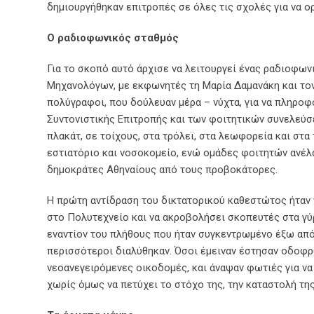
δημιουργήθηκαν επιτροπές σε όλες τις σχολές για να ο
Ο ραδιοφωνικός σταθμός
Για το σκοπό αυτό άρχισε να λειτουργεί ένας ραδιοφωνι
Μηχανολόγων, με εκφωνητές τη Μαρία Δαμανάκη και το
πολύγραφοι, που δούλευαν μέρα – νύχτα, για να πληροφ
Συντονιστικής Επιτροπής και των φοιτητικών συνελεύσ
πλακάτ, σε τοίχους, στα τρόλεϊ, στα λεωφορεία και στα
εστιατόριο και νοσοκομείο, ενώ ομάδες φοιτητών ανέλ
δημοκράτες Αθηναίους από τους προβοκάτορες.
Η πρώτη αντίδραση του δικτατορικού καθεστώτος ήταν 
στο Πολυτεχνείο και να ακροβολήσει σκοπευτές στα γύρ
εναντίον του πλήθους που ήταν συγκεντρωμένο έξω από 
περισσότεροι διαλύθηκαν. Όσοι έμειναν έστησαν οδοφρ
νεοανεγειρόμενες οικοδομές, και άναψαν φωτιές για ν
χωρίς όμως να πετύχει το στόχο της, την καταστολή τη