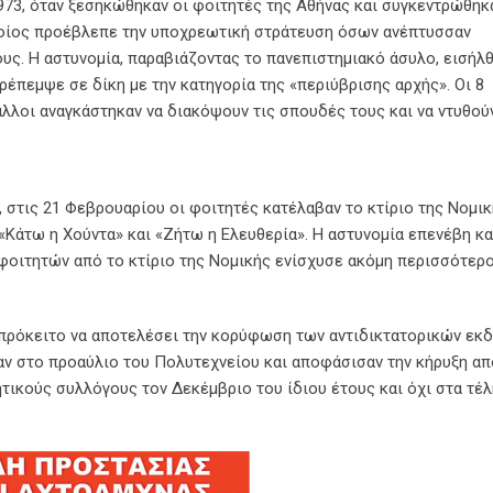
973, όταν ξεσηκώθηκαν οι φοιτητές της Αθήνας και συγκεντρώθηκ
οποίος προέβλεπε την υποχρεωτική στράτευση όσων ανέπτυσσαν
υς. Η αστυνομία, παραβιάζοντας το πανεπιστημιακό άσυλο, εισήλ
ρέπεμψε σε δίκη με την κατηγορία της «περιύβρισης αρχής». Οι 8
λλοι αναγκάστηκαν να διακόψουν τις σπουδές τους και να ντυθούν
 στις 21 Φεβρουαρίου οι φοιτητές κατέλαβαν το κτίριο της Νομι
«Κάτω η Χούντα» και «Ζήτω η Ελευθερία». Η αστυνομία επενέβη και
ν φοιτητών από το κτίριο της Νομικής ενίσχυσε ακόμη περισσότερο
επρόκειτο να αποτελέσει την κορύφωση των αντιδικτατορικών εκ
αν στο προαύλιο του Πολυτεχνείου και αποφάσισαν την κήρυξη α
τητικούς συλλόγους τον Δεκέμβριο του ίδιου έτους και όχι στα τέλ
.