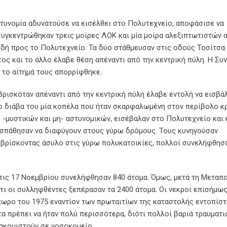
τυνομία αδυνατούσε να εισέλθει στο Πολυτεχνείο, αποφάσισε να
συγκεντρώθηκαν τρεις μοίρες ΛΟΚ και μία μοίρα αλεξιπτωτιστών 
υδή προς το Πολυτεχνείο. Τα δύο στάθμευσαν στις οδούς Τοσίτσα 
ος και το άλλο έλαβε θέση απέναντι από την κεντρική πύλη. Η Συ
 το αίτημά τους απορρίφθηκε.
βρισκόταν απέναντι από την κεντρική πύλη έλαβε εντολή να εισβάλ
το διάβα του μία κοπέλα που ήταν σκαρφαλωμένη στον περίβολο 
ς -μυστικών και μη- αστυνομικών, εισέβαλαν στο Πολυτεχνείο και
οσπάθησαν να διαφύγουν στους γύρω δρόμους. Τους κυνηγούσαν
 βρίσκοντας άσυλο στις γύρω πολυκατοικίες, πολλοί συνελήφθησα
τις 17 Νοεμβρίου συνελήφθησαν 840 άτομα. Όμως, μετά τη Μεταπο
ότι οι συλληφθέντες ξεπέρασαν τα 2400 άτομα. Οι νεκροί επισήμω
πωρο του 1975 εναντίον των πρωταιτίων της καταστολής εντοπίστ
α πρέπει να ήταν πολύ περισσότερα, διότι πολλοί βαριά τραυματι
ιακομιστούν σε νοσοκομείο.