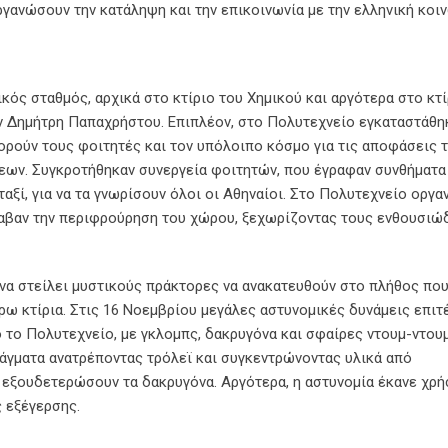
ργανώσουν την κατάληψη και την επικοινωνία με την ελληνική κοιν
κός σταθμός, αρχικά στο κτίριο του Χημικού και αργότερα στο κτ
ν Δημήτρη Παπαχρήστου. Επιπλέον, στο Πολυτεχνείο εγκαταστάθη
ορούν τους φοιτητές και τον υπόλοιπο κόσμο για τις αποφάσεις 
εων. Συγκροτήθηκαν συνεργεία φοιτητών, που έγραφαν συνθήματα
 ταξί, για να τα γνωρίσουν όλοι οι Αθηναίοι. Στο Πολυτεχνείο οργ
αβαν την περιφρούρηση του χώρου, ξεχωρίζοντας τους ενθουσιώδ
να στείλει μυστικούς πράκτορες να ανακατευθούν στο πλήθος πο
ω κτίρια. Στις 16 Νοεμβρίου μεγάλες αστυνομικές δυνάμεις επιτ
το Πολυτεχνείο, με γκλομπς, δακρυγόνα και σφαίρες ντουμ-ντουμ
άγματα ανατρέποντας τρόλεϊ και συγκεντρώνοντας υλικά από
α εξουδετερώσουν τα δακρυγόνα. Αργότερα, η αστυνομία έκανε χρή
ς εξέγερσης.