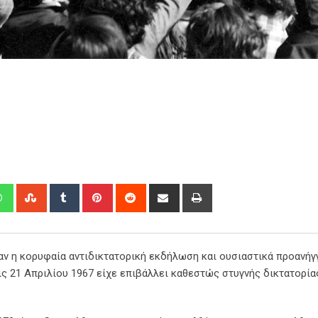
edIn
Whatsapp
StumbleUpon
Tumblr
Pinterest
Reddit
Share
Print
via
Email
αν η κορυφαία αντιδικτατορική εκδήλωση και ουσιαστικά προανήγ
ς 21 Απριλίου 1967 είχε επιβάλλει καθεστώς στυγνής δικτατορία