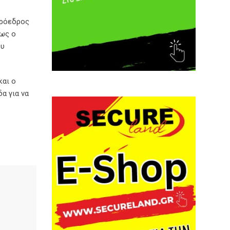
Πρόεδρος
μως ο
ου
και ο
α για να