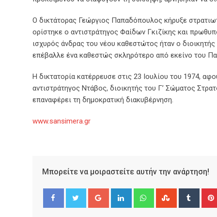
Ο δικτάτορας Γεώργιος Παπαδόπουλος κήρυξε στρατιωτ
ορίστηκε ο αντιστράτηγος Φαίδων Γκιζίκης και πρωθυ
ισχυρός άνδρας του νέου καθεστώτος ήταν ο διοικητής 
επέβαλλε ένα καθεστώς σκληρότερο από εκείνο του Π
Η δικτατορία κατέρρευσε στις 23 Ιουλίου του 1974, αφο
αντιστράτηγος Ντάβος, διοικητής του Γ’ Σώματος Στρατ
επαναφέρει τη δημοκρατική διακυβέρνηση.
www.sansimera.gr
Μπορείτε να μοιραστείτε αυτήν την ανάρτηση!
Google+
LinkedIn
Whatsapp
StumbleUpo
Tumbl