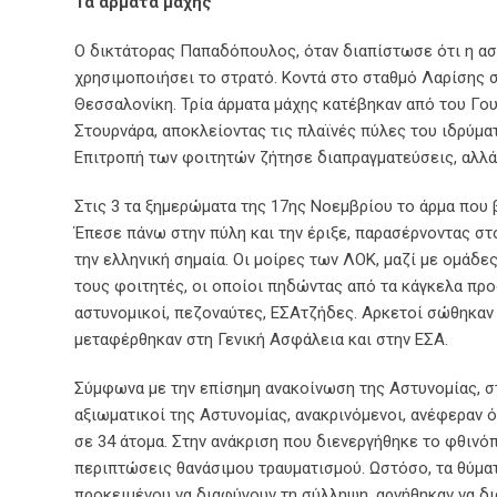
Τα άρματα μάχης
Ο δικτάτορας Παπαδόπουλος, όταν διαπίστωσε ότι η ασ
χρησιμοποιήσει το στρατό. Κοντά στο σταθμό Λαρίσης 
Θεσσαλονίκη. Τρία άρματα μάχης κατέβηκαν από του Γο
Στουρνάρα, αποκλείοντας τις πλαϊνές πύλες του ιδρύματ
Επιτροπή των φοιτητών ζήτησε διαπραγματεύσεις, αλλά
Στις 3 τα ξημερώματα της 17ης Νοεμβρίου το άρμα που 
Έπεσε πάνω στην πύλη και την έριξε, παρασέρνοντας σ
την ελληνική σημαία. Οι μοίρες των ΛΟΚ, μαζί με ομάδε
τους φοιτητές, οι οποίοι πηδώντας από τα κάγκελα πρ
αστυνομικοί, πεζοναύτες, ΕΣΑτζήδες. Αρκετοί σώθηκαν
μεταφέρθηκαν στη Γενική Ασφάλεια και στην ΕΣΑ.
Σύμφωνα με την επίσημη ανακοίνωση της Αστυνομίας, σ
αξιωματικοί της Αστυνομίας, ανακρινόμενοι, ανέφεραν 
σε 34 άτομα. Στην ανάκριση που διενεργήθηκε το φθινό
περιπτώσεις θανάσιμου τραυματισμού. Ωστόσο, τα θύματ
προκειμένου να διαφύγουν τη σύλληψη, αρνήθηκαν να δ