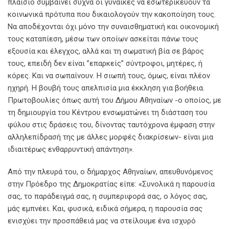
πλαίσιο συμβαίνει συχνά οι γυναίκες να εσωτερικεύουν τα
κοινωνικά πρότυπα που δικαιολογούν την κακοποίηση τους.
Να αποδέχονται όχι μόνο την συναισθηματική και οικονομική
τους καταπίεση, μέσω των οποίων ασκείται πάνω τους
εξουσία και έλεγχος, αλλά και τη σωματική βία σε βάρος
τους, επειδή δεν είναι ”επαρκείς” σύντροφοι, μητέρες, ή
κόρες. Και να σωπαίνουν. Η σιωπή τους, όμως, είναι πλέον
ηχηρή. Η βουβή τους απελπισία μια έκκληση για βοήθεια.
Πρωτοβουλίες όπως αυτή του Δήμου Αθηναίων -ο οποίος, με
τη δημιουργία του Κέντρου ενσωματώνει τη διάσταση του
φύλου στις δράσεις του, δίνοντας ταυτόχρονα έμφαση στην
αλληλεπίδρασή της με άλλες μορφές διακρίσεων- είναι μια
ιδιαιτέρως ενθαρρυντική απάντηση».
Από την πλευρά του, ο δήμαρχος Αθηναίων, απευθυνόμενος
στην Πρόεδρο της Δημοκρατίας είπε: «Συνολικά η παρουσία
σας, το παράδειγμά σας, η συμπεριφορά σας, ο λόγος σας,
μάς εμπνέει. Και, φυσικά, ειδικά σήμερα, η παρουσία σας
ενισχύει την προσπάθειά μας να στείλουμε ένα ισχυρό