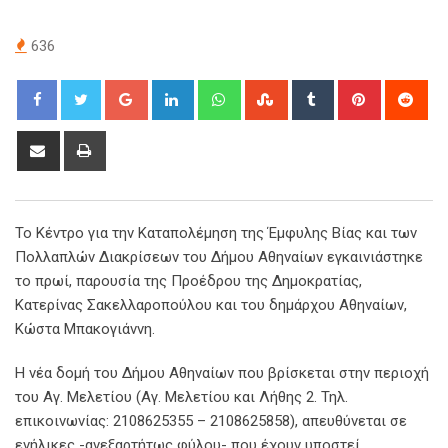
636
Google+
LinkedIn
Whatsapp
StumbleUpon
Tumblr
Pinterest
Red
Share
Print
via
Email
Το Κέντρο για την Καταπολέμηση της Έμφυλης Βίας και των
Πολλαπλών Διακρίσεων του Δήμου Αθηναίων εγκαινιάστηκε
το πρωί, παρουσία της Προέδρου της Δημοκρατίας,
Κατερίνας Σακελλαροπούλου και του δημάρχου Αθηναίων,
Κώστα Μπακογιάννη.
Η νέα δομή του Δήμου Αθηναίων που βρίσκεται στην περιοχή
του Αγ. Μελετίου (Αγ. Μελετίου και Λήθης 2. Τηλ.
επικοινωνίας: 2108625355 – 2108625858), απευθύνεται σε
ενήλικες -ανεξαρτήτως φύλου- που έχουν υποστεί