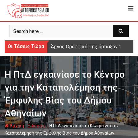
Ψάχνω
για...
Οι Τάσεις Τώρα
Άργος Ορεστικό: Της άρπαξαν 15.000 
Η ΠτΔ εγκαινίασε το Κέντρο
για την Καταπολέμηση της
Έμφυλης Βίας του Δήμου
Αθηναίων
-
-
Αρχική
Ειδήσεις
Η ΠτΔ εγκαινίασε το Κέντρο για την
Καταπολέμηση της Έμφυλης Βίας του Δήμου Αθηναίων