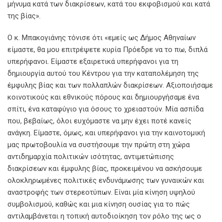
μήνυμα κατά των διακρίσεων, κατά του εκφοβισμού και κατά
της βίας».
Ο κ. Μπακογιάνης τόνισε ότι «εμείς ως Δήμος Αθηναίων
είμαστε, θα μου επιτρέψετε κυρία Πρόεδρε να το πω, διπλά
υπερήφανοι. Είμαστε εξαιρετικά υπερήφανοι για τη
δημιουργία αυτού του Κέντρου για την καταπολέμηση της
έμφυλης βίας και των πολλαπλών διακρίσεων. Αξιοποιήσαμε
κοινοτικούς και εθνικούς πόρους και δημιουργήσαμε ένα
σπίτι, ένα καταφύγιο για όσους το χρειαστούν. Μία ασπίδα
που, βεβαίως, όλοι ευχόμαστε να μην έχει ποτέ κανείς
ανάγκη. Είμαστε, όμως, και υπερήφανοι για την καινοτομική
μας πρωτοβουλία να συστήσουμε την πρώτη στη χώρα
αντιδημαρχία πολιτικών ισότητας, αντιμετώπισης
διακρίσεων και έμφυλης βίας, προκειμένου να ασκήσουμε
ολοκληρωμένες πολιτικές ενδυνάμωσης των γυναικών και
αναστροφής των στερεοτύπων. Είναι μία κίνηση υψηλού
συμβολισμού, καθώς και μια κίνηση ουσίας για το πώς
αντιλαμβάνεται η τοπική αυτοδιοίκηση τον ρόλο της ως ο