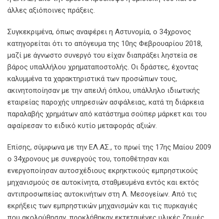
άλλες αξιόποινες πράξεις.
Συγκεκριμένα, όπως αναφέρει η Αστυνομία, ο 34χρονος
κατηγορείται ότι το απόγευμα της 10ης Φεβρουαρίου 2018,
μαζί με άγνωστο συνεργό του είχαν διαπράξει ληστεία σε
βάρος υπαλλήλου χρηματαποστολής. Οι δράστες, έχοντας
καλυμμένα τα χαρακτηριστικά των προσώπων τους,
ακινητοποίησαν με την απειλή όπλου, υπάλληλο ιδιωτικής
εταιρείας παροχής υπηρεσιών ασφάλειας, κατά τη διάρκεια
παραλαβής χρημάτων από κατάστημα σούπερ μάρκετ και του
αφαίρεσαν το ειδικό κυτίο μεταφοράς αξιών.
Επίσης, σύμφωνα με την ΕΛ.ΑΣ., το πρωί της 17ης Μαίου 2009
ο 34χρονους με συνεργούς του, τοποθέτησαν και
ενεργοποίησαν αυτοσχέδιους εκρηκτικούς εμπρηστικούς
μηχανισμούς σε αυτοκίνητα, σταθμευμένα εντός και εκτός
αντιπροσωπείας αυτοκινήτων στη Λ. Μεσογείων. Από τις
εκρήξεις των εμπρηστικών μηχανισμών και τις πυρκαγιές
που ακολούθησαν, προκλήθηκαν εκτεταμένες υλικές ζημιές