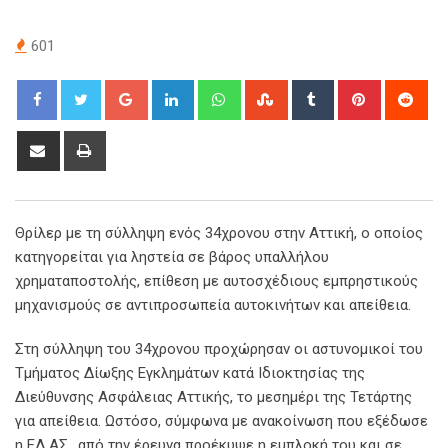
601
Google+
LinkedIn
Whatsapp
StumbleUpon
Tumblr
Pinterest
Red
Share
Print
via
Email
Θρίλερ με τη σύλληψη ενός 34χρονου στην Αττική, ο οποίος
κατηγορείται για ληστεία σε βάρος υπαλλήλου
χρηματαποστολής, επίθεση με αυτοσχέδιους εμπρηστικούς
μηχανισμούς σε αντιπροσωπεία αυτοκινήτων και απείθεια.
Στη σύλληψη του 34χρονου προχώρησαν οι αστυνομικοί του
Τμήματος Δίωξης Εγκλημάτων κατά Ιδιοκτησίας της
Διεύθυνσης Ασφάλειας Αττικής, το μεσημέρι της Τετάρτης
για απείθεια. Ωστόσο, σύμφωνα με ανακοίνωση που εξέδωσε
η ΕΛ.ΑΣ., από την έρευνα προέκυψε η εμπλοκή του και σε