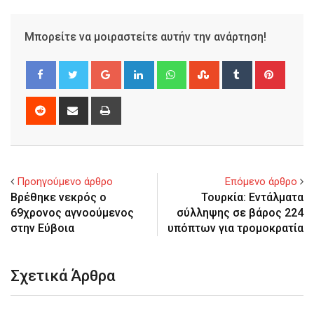
Μπορείτε να μοιραστείτε αυτήν την ανάρτηση!
Google+
LinkedIn
Whatsapp
StumbleUpon
Tumblr
Pinter
Reddit
Share
Print
via
Email
Προηγούμενο άρθρο
Επόμενο άρθρο
Βρέθηκε νεκρός ο
Τουρκία: Εντάλματα
69χρονος αγνοούμενος
σύλληψης σε βάρος 224
στην Εύβοια
υπόπτων για τρομοκρατία
Σχετικά Άρθρα