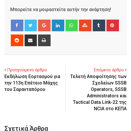
Μπορείτε να μοιραστείτε αυτήν την ανάρτηση!
Google+
LinkedIn
Whatsapp
StumbleUpon
Tumblr
Pinter
Reddit
Share
Print
via
Email
Προηγούμενο άρθρο
Επόμενο άρθρο
Εκδήλωση Εορτασμού για
Τελετή Αποφοίτησης των
την 113η Επέτειο Μάχης
Σχολείων SSSB
του Σαρανταπόρου
Operators, SSSB
Administrators και
Tactical Data Link-22 της
NCIA στο ΚΕΠΑ
Σχετικά Άρθρα