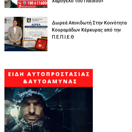
Χαμόγελο του Παιδιού»
Δωρεά Απινιδωτή Στην Κοινότητα
Κουραμάδων Κέρκυρας από την
Π.Ε.Π.Ι.Ε.Θ