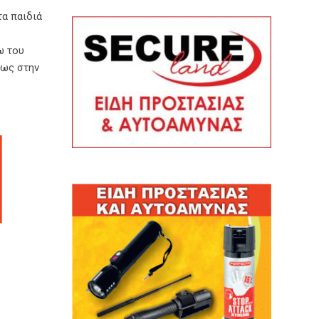
τα παιδιά
ω του
ρως στην