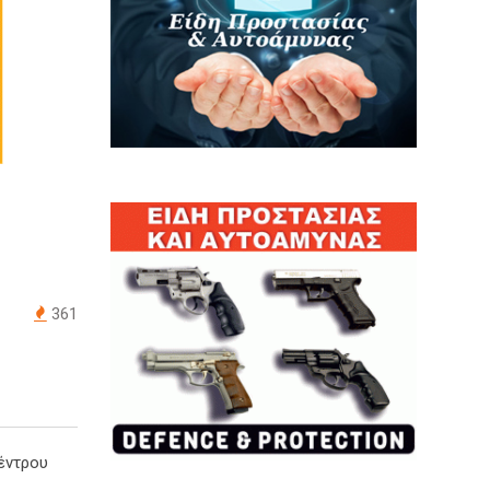
361
έντρου