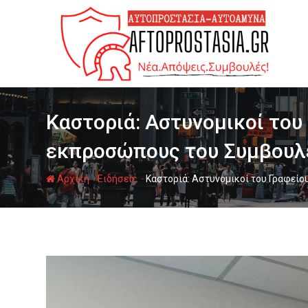
Ψάχνω
για...
Καστοριά: Αστυνομικοί του
εκπροσώπους του Συμβουλε
-
-
Αρχική
Ειδήσεις
Καστοριά: Αστυνομικοί του Γραφεί