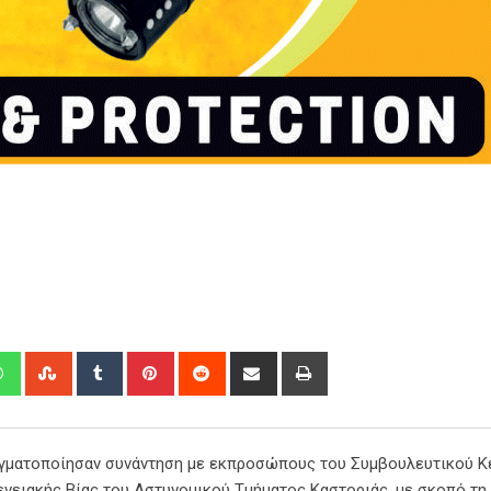
edIn
Whatsapp
StumbleUpon
Tumblr
Pinterest
Reddit
Share
Print
via
Email
αγματοποίησαν συνάντηση με εκπροσώπους του Συμβουλευτικού Κ
νειακής Βίας του Αστυνομικού Τμήματος Καστοριάς, με σκοπό τη