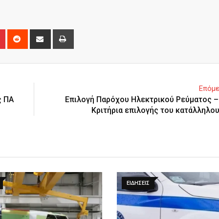
n
r
Pinterest
Reddit
Share
Print
via
Email
Επόμε
ς ΠΑ
Eπιλογή Παρόχου Ηλεκτρικού Ρεύματος –
Κριτήρια επιλογής του κατάλληλο
ΕΙΔΉΣΕΙΣ