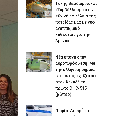
Τάκης Θεοδωρικάκος:
«Συμβάλλουμε στην
εθνική ασφάλεια της
πατρίδας μας με νέο
αναπτυξιακό
καθεστώς για την
Άμυνα»
Νέα εποχή στην
αεροπυρόσβεση: Με
την ελληνική σημαία
στο κύτος «χτίζεται»
στον Καναδά το
πρώτο DHC-515
(βίντεο)
Πιερία: Διαρρήκτες