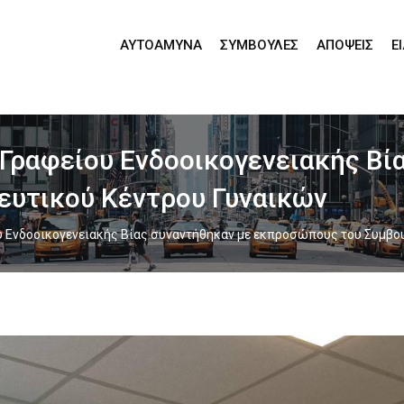
ΑΥΤΟΆΜΥΝΑ
ΣΥΜΒΟΥΛΈΣ
ΑΠΌΨΕΙΣ
Ε
 Γραφείου Ενδοοικογενειακής Βί
υτικού Κέντρου Γυναικών
ου Ενδοοικογενειακής Βίας συναντήθηκαν με εκπροσώπους του Συμβο