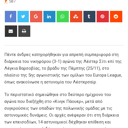
587
Google+
LinkedIn
Whatsapp
StumbleUpon
Tumblr
Pinterest
Red
Share
Print
via
Email
Πέντε άνδρες κατηγορήθηκαν για απρεπή συμπεριφορά στη
διάρκεια του νικηφόρου (3-1) αγώνα της Λέστερ Σίτι επί της
Λέγκια Βαρσοβίας, το βράδυ της Πέμπτης (25/11), στο
πλαίσιο της 5ης αγωνιστικής των ομίλων του Europa League,
όπως ανακοίνωσε η αστυνομία του Λέστερσαϊρ.
Το περιστατικό σημειώθηκε στο δεύτερο ημίχρονο του
αγώνα που διεξήχθη στο «Κινγκ Πάουερ», μετά από
συγκρούσεις των οπαδών της πολωνικής ομάδας με τις
αστυνομικές δυνάμεις. Οι αρχές ανέφεραν ότι στη διάρκεια
των επεισοδίων, 14 αστυνομικοί δέχθηκαν επίθεση και