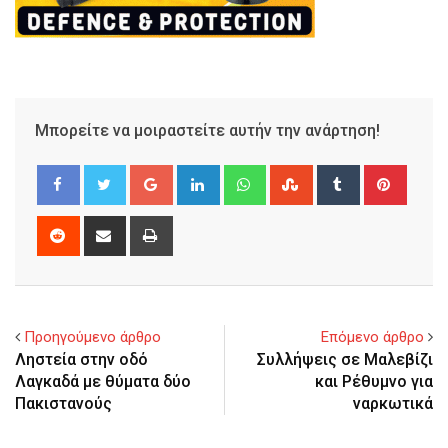
Μπορείτε να μοιραστείτε αυτήν την ανάρτηση!
Google+
LinkedIn
Whatsapp
StumbleUpon
Tumblr
Pinter
Reddit
Share
Print
via
Email
Προηγούμενο άρθρο
Επόμενο άρθρο
Ληστεία στην οδό
Συλλήψεις σε Μαλεβίζι
Λαγκαδά με θύματα δύο
και Ρέθυμνο για
Πακιστανούς
ναρκωτικά