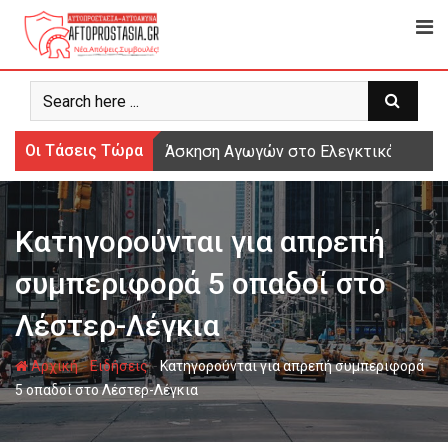
Ψάχνω
για...
Οι Τάσεις Τώρα
Άσκηση Αγωγών στο Ελεγκτικό Συνέδρι
Κατηγορούνται για απρεπή
συμπεριφορά 5 οπαδοί στο
Λέστερ-Λέγκια
-
-
Αρχική
Ειδήσεις
Κατηγορούνται για απρεπή συμπεριφορά
5 οπαδοί στο Λέστερ-Λέγκια