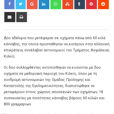
Google+
LinkedIn
Whatsapp
StumbleUpon
Tumblr
Pinterest
Red
Share
Print
via
Email
Δύο αδέλφια που μετέφεραν σε οχήματα πάνω από 60 κιλά
κάνναβης, την οποία προσπάθησαν να εισάγουν στην ελληνική
επικράτεια, συνέλαβαν αστυνομικοί του Τμήματος Ασφάλειας
Κιλκίς.
Οι δύο συλληφθέντες εντοπίσθηκαν να κινούνται με δύο
οχήματα σε μεθοριακή περιοχή του Κιλκίς, όπου με τη
συνδρομή αστυνομικών της Ομάδας Πρόληψης και
Καταστολής της Εγκληματικότητας, διαπιστώθηκε να
μεταφέρουν στους χώρους αποσκευών των οχημάτων, 18
συσκευασίες με ποσότητες κάνναβης βάρους 60 κιλών και
800 γραμμαρίων.