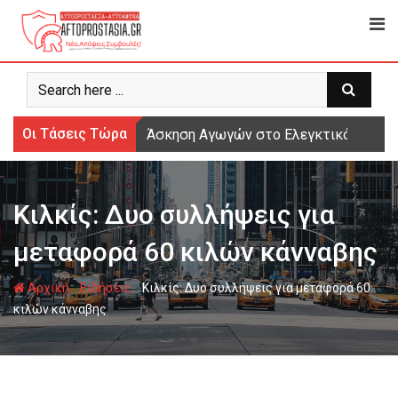
Ψάχνω
για...
Οι Τάσεις Τώρα
Άσκηση Αγωγών στο Ελεγκτικό Συνέδρι
Κιλκίς: Δυο συλλήψεις για
μεταφορά 60 κιλών κάνναβης
-
-
Αρχική
Ειδήσεις
Κιλκίς: Δυο συλλήψεις για μεταφορά 60
κιλών κάνναβης