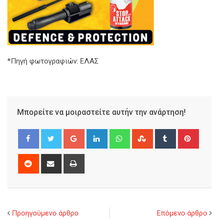
*Πηγή φωτογραφιών: ΕΛΑΣ
Μπορείτε να μοιραστείτε αυτήν την ανάρτηση!
Google+
LinkedIn
Whatsapp
StumbleUpon
Tumblr
Pinter
Reddit
Share
Print
via
Email
Προηγούμενο άρθρο
Επόμενο άρθρο