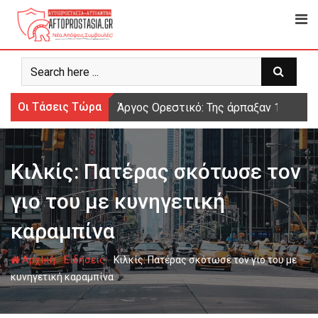
Ψάχνω
για...
Οι Τάσεις Τώρα
Άργος Ορεστικό: Της άρπαξαν 15.000 
Κιλκίς: Πατέρας σκότωσε τον
γιο του με κυνηγετική
καραμπίνα
-
-
Αρχική
Ειδήσεις
Κιλκίς: Πατέρας σκότωσε τον γιο του με
κυνηγετική καραμπίνα