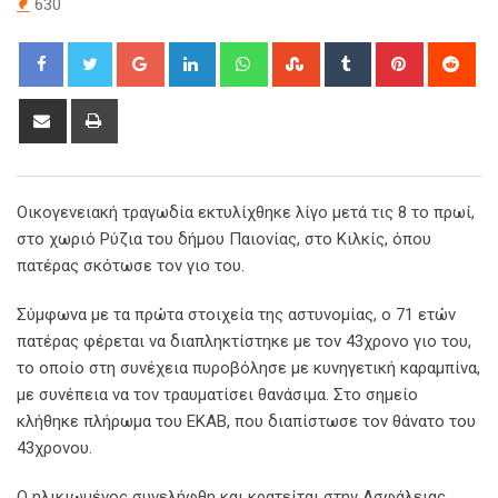
630
Google+
LinkedIn
Whatsapp
StumbleUpon
Tumblr
Pinterest
Red
Share
Print
via
Email
Οικογενειακή τραγωδία εκτυλίχθηκε λίγο μετά τις 8 το πρωί,
στο χωριό Ρύζια του δήμου Παιονίας, στο Κιλκίς, όπου
πατέρας σκότωσε τον γιο του.
Σύμφωνα με τα πρώτα στοιχεία της αστυνομίας, ο 71 ετών
πατέρας φέρεται να διαπληκτίστηκε με τον 43χρονο γιο του,
το οποίο στη συνέχεια πυροβόλησε με κυνηγετική καραμπίνα,
με συνέπεια να τον τραυματίσει θανάσιμα. Στο σημείο
κλήθηκε πλήρωμα του ΕΚΑΒ, που διαπίστωσε τον θάνατο του
43χρονου.
Ο ηλικιωμένος συνελήφθη και κρατείται στην Ασφάλειας