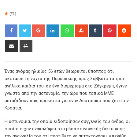
771
Google+
LinkedIn
Whatsapp
StumbleUpon
Tumblr
Pinterest
Red
Share
Print
via
Email
Ένας άνδρας ηλικίας 56 ετών θεωρείται ύποπτος ότι
σκότωσε τη νύχτα της Παρασκευής προς Σάββατο τα τρία
ανήλικα παιδιά του, σε ένα διαμέρισμα στο Ζάγκρεμπ, έγινε
γνωστό από την αστυνομία, την ώρα που τοπικά ΜΜΕ
μεταδίδουν πως πρόκειται για έναν Αυστριακό που ζει στην
Κροατία.
Η αστυνομία, την οποία ειδοποίησαν συγγενείς του άνδρα, οι
οποίοι είχαν ανακαλύψει στα μέσα κοινωνικής δικτύωσης
την αναγγελία του ότι προτίθετο να αυτοκτονήσει, επενέβη