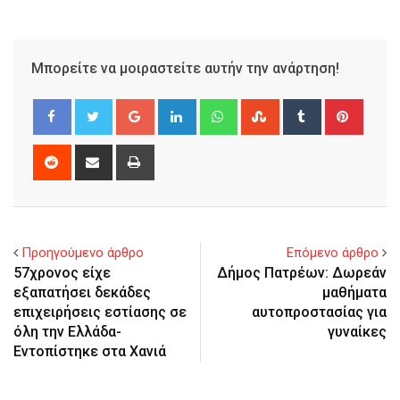
Μπορείτε να μοιραστείτε αυτήν την ανάρτηση!
Google+
LinkedIn
Whatsapp
StumbleUpon
Tumblr
Pinter
Reddit
Share
Print
via
Email
Προηγούμενο άρθρο
Επόμενο άρθρο
57χρονος είχε
Δήμος Πατρέων: Δωρεάν
εξαπατήσει δεκάδες
μαθήματα
επιχειρήσεις εστίασης σε
αυτοπροστασίας για
όλη την Ελλάδα-
γυναίκες
Εντοπίστηκε στα Χανιά