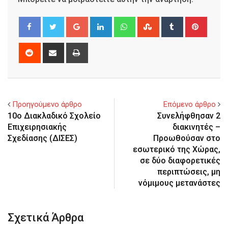
Google+
LinkedIn
Whatsapp
StumbleUpon
Tumblr
Pinter
Reddit
Share
Print
via
Email
Προηγούμενο άρθρο
Επόμενο άρθρο
10ο Διακλαδικό Σχολείο
Συνελήφθησαν 2
Επιχειρησιακής
διακινητές –
Σχεδίασης (ΔΙΣΕΣ)
Προωθούσαν στο
εσωτερικό της Χώρας,
σε δύο διαφορετικές
περιπτώσεις, μη
νόμιμους μετανάστες
Σχετικά Άρθρα