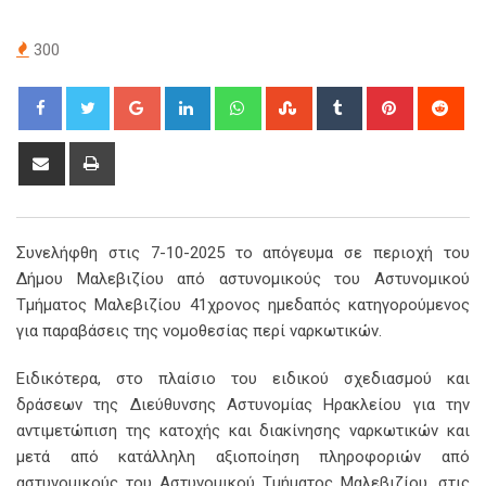
300
Google+
LinkedIn
Whatsapp
StumbleUpon
Tumblr
Pinterest
Red
Share
Print
via
Email
Συνελήφθη στις 7-10-2025 το απόγευμα σε περιοχή του
Δήμου Μαλεβιζίου από αστυνομικούς του Αστυνομικού
Τμήματος Μαλεβιζίου 41χρονος ημεδαπός κατηγορούμενος
για παραβάσεις της νομοθεσίας περί ναρκωτικών.
Ειδικότερα, στο πλαίσιο του ειδικού σχεδιασμού και
δράσεων της Διεύθυνσης Αστυνομίας Ηρακλείου για την
αντιμετώπιση της κατοχής και διακίνησης ναρκωτικών και
μετά από κατάλληλη αξιοποίηση πληροφοριών από
αστυνομικούς του Αστυνομικού Τμήματος Μαλεβιζίου, στις