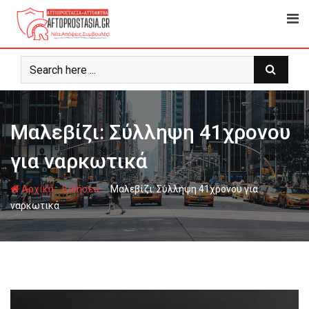
Ψάχνω
για...
Μαλεβίζι: Σύλληψη 41χρονου
για ναρκωτικά
-
-
Αρχική
Ειδήσεις
Μαλεβίζι: Σύλληψη 41χρονου για
ναρκωτικά