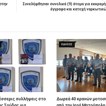
 στην
Συνελήφθησαν συνολικά (9) άτομα για εκκρεμή
έγγραφα και κατοχή ναρκωτικ
ΕΙΔΉΣΕΙΣ
Τέσσερις συλλήψεις στο
Δωρεά 40 κρανών μοτοσ
ης Σούδας για…
από την Ιερά Μητρόπολη