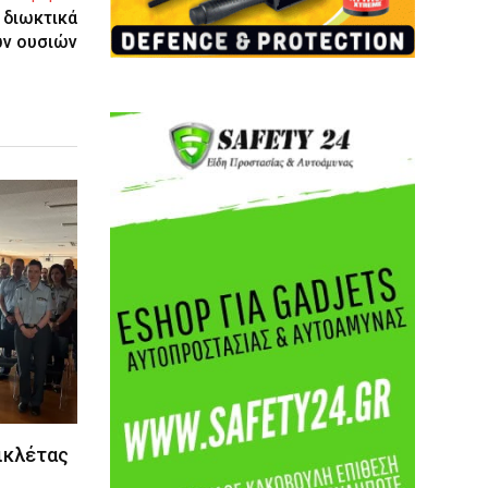
 διωκτικά
ών ουσιών
ικλέτας
…