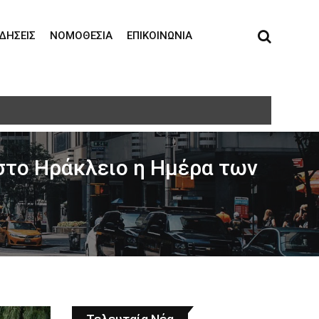
ΙΔΉΣΕΙΣ
ΝΟΜΟΘΕΣΊΑ
ΕΠΙΚΟΙΝΩΝΊΑ
τη σε ηλικιωμένη
στο Ηράκλειο η Hμέρα των
ν