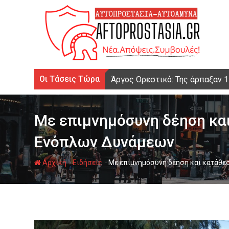
Ψάχνω
για...
Οι Τάσεις Τώρα
Άργος Ορεστικό: Της άρπαξαν 
Με επιμνημόσυνη δέηση κα
Ενόπλων Δυνάμεων
-
-
Αρχική
Ειδήσεις
Με επιμνημόσυνη δέηση και κατάθε