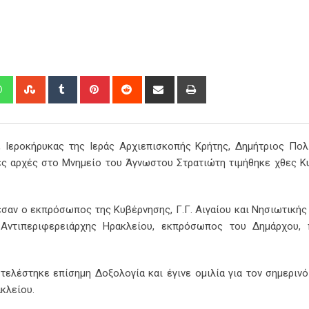
edIn
Whatsapp
StumbleUpon
Tumblr
Pinterest
Reddit
Share
Print
via
Email
 Ιεροκήρυκας της Ιεράς Αρχιεπισκοπής Κρήτης, Δημήτριος Πολ
ές αρχές στο Μνημείο του Άγνωστου Στρατιώτη τιμήθηκε χθες Κ
σαν ο εκπρόσωπος της Κυβέρνησης, Γ.Γ. Αιγαίου και Νησιωτικής
Αντιπεριφερειάρχης Ηρακλείου, εκπρόσωπος του Δημάρχου, π
τελέστηκε επίσημη Δοξολογία και έγινε ομιλία για τον σημεριν
κλείου.