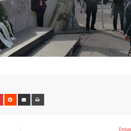
n
r
Pinterest
Reddit
Share
Print
via
Email
Επόμε