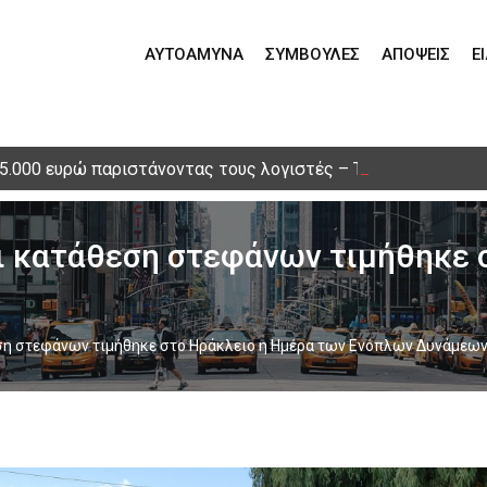
ΑΥΤΟΆΜΥΝΑ
ΣΥΜΒΟΥΛΈΣ
ΑΠΌΨΕΙΣ
Ε
15.000 ευρώ παριστάνοντας τους λογιστές – Τηλεφωνική απά
ι κατάθεση στεφάνων τιμήθηκε 
ση στεφάνων τιμήθηκε στο Ηράκλειο η Hμέρα των Ενόπλων Δυνάμεω