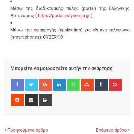
Μέσω της διαδικτυακής πύλης (portal) της Ελληνικής
Αστυνομίας (
https://portal.astynomia.gr
)
Μέσω της εφαρμογής (application) για έξυπνα τηλέφωνα
(smart phones): CYBERΚΙD
Μπορείτε να μοιραστείτε αυτήν την ανάρτηση!
Google+
LinkedIn
Whatsapp
StumbleUpon
Tumblr
Pinter
Reddit
Share
Print
via
Email
Προηγούμενο άρθρο
Επόμενο άρθρο