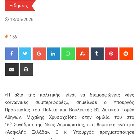
Ειδήσεις
18/05/2026
156
Google+
LinkedIn
Whatsapp
StumbleUpon
Tumblr
Pinterest
Red
Share
Print
via
Email
«Η αξία της πολιτικής είναι να διαμορφώνεις νέες
κοινωνικές συμπεριφορές», σημείωσε ο Υπουργός
Προστασίας του Πολίτη και Βουλευτής Β2 Δυτικού Τομέα
Αθηνών, Μιχάλης Χρυσοχοΐδης στην ομιλία του στο
ο
16
Συνέδριο της Νέας Δημοκρατίας, στη θεματική ενότητα
«Ασφαλής Ελλάδα». Ο κ. Υπουργός πραγματοποίησε