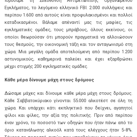
Ιδρύσαμε τη Διεύθυνση Αντιμετώπισης Οργανωμένου
Εγκλήματος, το λεγόμενο ελληνικό FBI. 2.000 συλλήψεις και
περίπου 1.600 από αυτούς είναι προφυλακισμένοι και πολλοί
καταδικασμένοι. Βάλαμε απέναντί μας τις μαφίες, τις
εγκληματικές ομάδες, τους μπράβους, όλους εκείνους, οι
οποίοι θεωρούσαν ότι μπορούν πραγματικά να αλλοιώσουν
τους θεσμούς, την οικονομική τάξη και τον ανταγωνισμό στη
χώρα. Μια μεγάλη ομάδα αποτελούμενη από περίπου 1.200
αστυνομικούς, καθημερινά παλεύει και έχει εξαρθρώσει
μέχρι στιγμής 200 εγκληματικές ομάδες.
Κάθε μέρα δίνουμε μάχη στους δρόμους
Δώσαμε μάχες και δίνουμε κάθε μέρα μάχη στους δρόμους.
Κάθε Σαββατοκύριακο γίνονται 55.000 αλκοτέστ σε όλη τη
χώρα. Και υπάρχει κάτι εκπληκτικό που δείχνει, αγαπητοί
φίλοι και φίλες, την αξία της πολιτικής. Πριν από περίπου
έναν χρόνο, το ποσοστό των οδηγών που ήταν πάνω από το
όριο κατανάλωσης αλκοόλ κατά τους ελέγχους ήταν 5-8%.