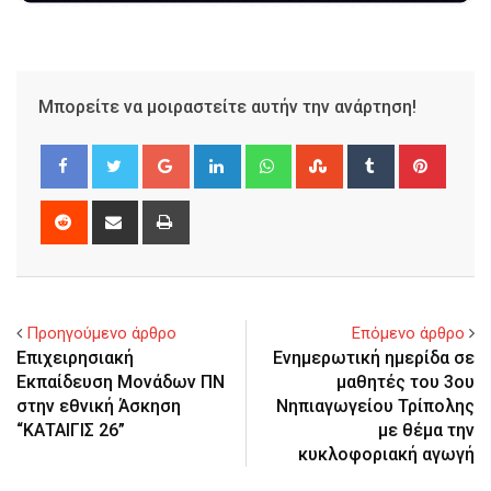
Μπορείτε να μοιραστείτε αυτήν την ανάρτηση!
Google+
LinkedIn
Whatsapp
StumbleUpon
Tumblr
Pinter
Reddit
Share
Print
via
Email
Προηγούμενο άρθρο
Επόμενο άρθρο
Επιχειρησιακή
Ενημερωτική ημερίδα σε
Εκπαίδευση Μονάδων ΠΝ
μαθητές του 3ου
στην εθνική Άσκηση
Νηπιαγωγείου Τρίπολης
“ΚΑΤΑΙΓΙΣ 26”
με θέμα την
κυκλοφοριακή αγωγή