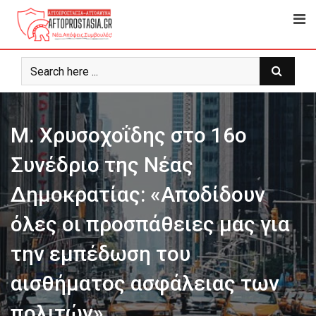
Ψάχνω
για...
Μ. Χρυσοχοΐδης στο 16ο
Συνέδριο της Νέας
Δημοκρατίας: «Αποδίδουν
όλες οι προσπάθειες μας για
την εμπέδωση του
αισθήματος ασφάλειας των
πολιτών»