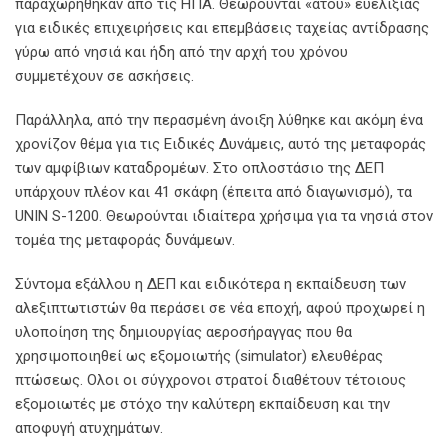
παραχωρήθηκαν από τις ΗΠΑ. Θεωρούνται «ατού» ευελιξίας
για ειδικές επιχειρήσεις και επεμβάσεις ταχείας αντίδρασης
γύρω από νησιά και ήδη από την αρχή του χρόνου
συμμετέχουν σε ασκήσεις.
Παράλληλα, από την περασμένη άνοιξη λύθηκε και ακόμη ένα
χρονίζον θέμα για τις Ειδικές Δυνάμεις, αυτό της μεταφοράς
των αμφίβιων καταδρομέων. Στο οπλοστάσιο της ΔΕΠ
υπάρχουν πλέον και 41 σκάφη (έπειτα από διαγωνισμό), τα
UNIN S-1200. Θεωρούνται ιδιαίτερα χρήσιμα για τα νησιά στον
τομέα της μεταφοράς δυνάμεων.
Σύντομα εξάλλου η ΔΕΠ και ειδικότερα η εκπαίδευση των
αλεξιπτωτιστών θα περάσει σε νέα εποχή, αφού προχωρεί η
υλοποίηση της δημιουργίας αεροσήραγγας που θα
χρησιμοποιηθεί ως εξομοιωτής (simulator) ελευθέρας
πτώσεως. Ολοι οι σύγχρονοι στρατοί διαθέτουν τέτοιους
εξομοιωτές με στόχο την καλύτερη εκπαίδευση και την
αποφυγή ατυχημάτων.