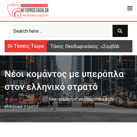
Ψάχνω
για...
Οι Τάσεις Τώρα
Τάκης Θεοδωρικάκος: «Συμβάλλουμε στ
Νέοι κομάντος με υπερόπλα
στον ελληνικό στρατό
-
-
Αρχική
Ειδήσεις
Νέοι κομάντος με υπερόπλα στον
ελληνικό στρατό