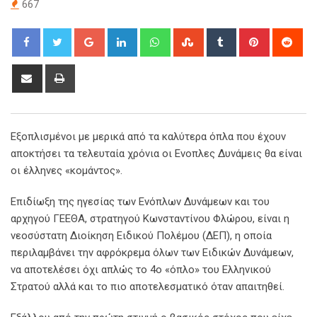
667
Google+
LinkedIn
Whatsapp
StumbleUpon
Tumblr
Pinterest
Red
Share
Print
via
Email
Εξοπλισμένοι με μερικά από τα καλύτερα όπλα που έχουν
αποκτήσει τα τελευταία χρόνια οι Ενοπλες Δυνάμεις θα είναι
οι έλληνες «κομάντος».
Επιδίωξη της ηγεσίας των Ενόπλων Δυνάμεων και του
αρχηγού ΓΕΕΘΑ, στρατηγού Κωνσταντίνου Φλώρου, είναι η
νεοσύστατη Διοίκηση Ειδικού Πολέμου (ΔΕΠ), η οποία
περιλαμβάνει την αφρόκρεμα όλων των Ειδικών Δυνάμεων,
να αποτελέσει όχι απλώς το 4ο «όπλο» του Ελληνικού
Στρατού αλλά και το πιο αποτελεσματικό όταν απαιτηθεί.