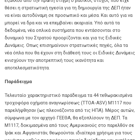
Εξάλλου από την πρώτη στιγμή ο βασικός στόχος που είχε
θέσει η στρατιωτική ηγεσία για τη δημιουργία της ΔΕΠ ήταν
να είναι αυτοδύναμη σε προσωπικό και μέσα. Και αυτό για να
μπορεί να δρα και να επεμβαίνει ακαριαία. Υπό αυτά τα
δεδομένα, νέα οπλικά συστήματα που εντάσσονται στο
δυναμικό του Στρατού προορίζονται και για τις Ειδικές
Δυνάμεις. Οπως επισημαίνουν στρατιωτικές πηγές, όλα τα
νέα όπλα που θα έχουν στη διάθεσή τους οι Ειδικές Δυνάμεις
ενισχύουν την αποτρεπτική τους ικανότητα και
αποτελεσματικότητα.
Παράδειγμα
Τελευταίο χαρακτηριστικό παράδειγμα τα 44 τεθωρακισμένα
τροχοφόρα οχήματα αναγνωρίσεως (ΤΤΟΑ-ASV) Μ1117 που
παρελήφθησαν (ως πλεονάζοντα από τις ΗΠΑ). Μέρος αυτών,
σύμφωνα με τον αρχηγό ΓΕΕΘΑ, θα εξοπλίσουν τη ΔΕΠ. Τα
Μ1117, δοκιμασμένα από τους Αμερικανούς στο παρελθόν σε
Ιράκ και Αφγανιστάν, θεωρούνται ιδιαίτερα χρήσιμα για τους