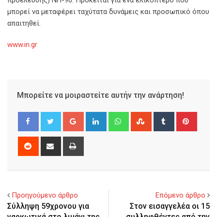
προέλευσης) ΝΗ-90. Πρόκειται για ένα ελικόπτερο που
μπορεί να μεταφέρει ταχύτατα δυνάμεις και προσωπικό όπου
απαιτηθεί.
www.in.gr
Μπορείτε να μοιραστείτε αυτήν την ανάρτηση!
Google+
LinkedIn
Whatsapp
StumbleUpon
Tumblr
Pinter
Reddit
Share
Print
via
Email
Προηγούμενο άρθρο
Επόμενο άρθρο
Σύλληψη 59χρονου για
Στον εισαγγελέα οι 15
ναρκωτικά στο λιμάνι της
συλληφθέντες από την