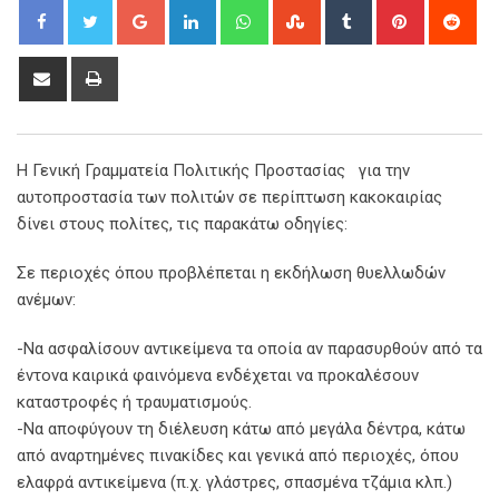
Google+
LinkedIn
Whatsapp
StumbleUpon
Tumblr
Pinterest
Red
Share
Print
via
Email
Η Γενική Γραμματεία Πολιτικής Προστασίας για την
αυτοπροστασία των πολιτών σε περίπτωση κακοκαιρίας
δίνει στους πολίτες, τις παρακάτω οδηγίες:
Σε περιοχές όπου προβλέπεται η εκδήλωση θυελλωδών
ανέμων:
-Να ασφαλίσουν αντικείμενα τα οποία αν παρασυρθούν από τα
έντονα καιρικά φαινόμενα ενδέχεται να προκαλέσουν
καταστροφές ή τραυματισμούς.
-Να αποφύγουν τη διέλευση κάτω από μεγάλα δέντρα, κάτω
από αναρτημένες πινακίδες και γενικά από περιοχές, όπου
ελαφρά αντικείμενα (π.χ. γλάστρες, σπασμένα τζάμια κλπ.)