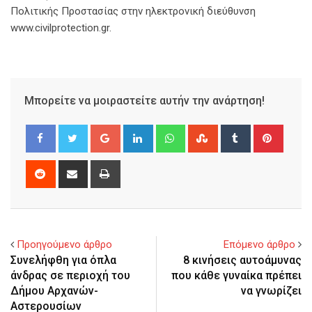
Πολιτικής Προστασίας στην ηλεκτρονική διεύθυνση
www.civilprotection.gr.
Μπορείτε να μοιραστείτε αυτήν την ανάρτηση!
Google+
LinkedIn
Whatsapp
StumbleUpon
Tumblr
Pinter
Reddit
Share
Print
via
Email
Προηγούμενο άρθρο
Επόμενο άρθρο
Συνελήφθη για όπλα
8 κινήσεις αυτοάμυνας
άνδρας σε περιοχή του
που κάθε γυναίκα πρέπει
Δήμου Αρχανών-
να γνωρίζει
Αστερουσίων