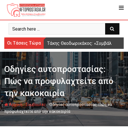
Ψάχνω
για...
Οι Τάσεις Τώρα
Τάκης Θεοδωρικάκος: «Συμβάλλουμε στ
Οδηγίες αυτοπροστασίας:
Πώς να προφυλαχτείτε από
την κακοκαιρία
-
-
Αρχική
Συμβουλές
Οδηγίες αυτοπροστασίας: Πώς να
προφυλαχτείτε από την κακοκαιρία