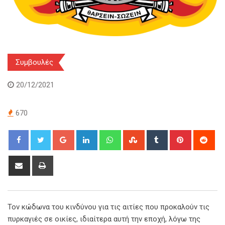
Συμβουλές
20/12/2021
670
Google+
LinkedIn
Whatsapp
StumbleUpon
Tumblr
Pinterest
Red
Share
Print
via
Email
Τον κώδωνα του κινδύνου για τις αιτίες που προκαλούν τις
πυρκαγιές σε οικίες, ιδιαίτερα αυτή την εποχή, λόγω της