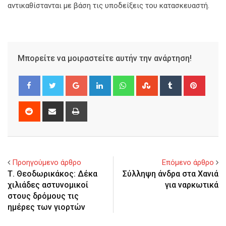
αντικαθίστανται με βάση τις υποδείξεις του κατασκευαστή.
Μπορείτε να μοιραστείτε αυτήν την ανάρτηση!
Google+
LinkedIn
Whatsapp
StumbleUpon
Tumblr
Pinter
Reddit
Share
Print
via
Email
Προηγούμενο άρθρο
Επόμενο άρθρο
Τ. Θεοδωρικάκος: Δέκα
Σύλληψη άνδρα στα Χανιά
χιλιάδες αστυνομικοί
για ναρκωτικά
στους δρόμους τις
ημέρες των γιορτών