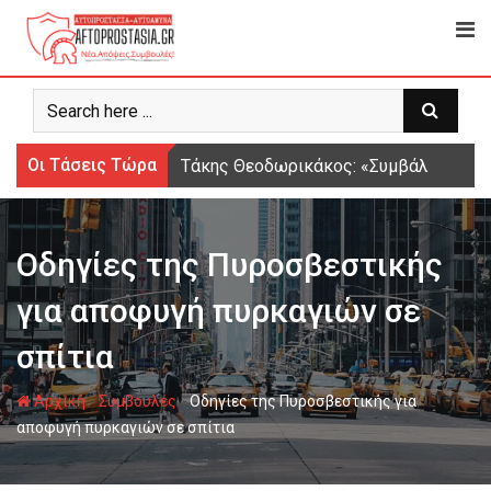
Ψάχνω
για...
Οι Τάσεις Τώρα
Τάκης Θεοδωρικάκος: «Συμβάλλουμε στ
Οδηγίες της Πυροσβεστικής
για αποφυγή πυρκαγιών σε
σπίτια
-
-
Αρχική
Συμβουλές
Οδηγίες της Πυροσβεστικής για
αποφυγή πυρκαγιών σε σπίτια