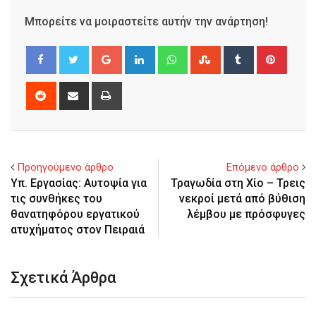
Μπορείτε να μοιραστείτε αυτήν την ανάρτηση!
Google+
LinkedIn
Whatsapp
StumbleUpon
Tumblr
Pinter
Reddit
Share
Print
via
Email
Προηγούμενο άρθρο
Επόμενο άρθρο
Υπ. Εργασίας: Αυτοψία για
Τραγωδία στη Χίο – Τρεις
τις συνθήκες του
νεκροί μετά από βύθιση
θανατηφόρου εργατικού
λέμβου με πρόσφυγες
ατυχήματος στον Πειραιά
Σχετικά Άρθρα