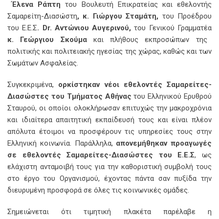
Έλενα Ράπτη
του Βουλευτή Επικρατείας και εθελοντής
Σαμαρείτη-Διασώστη
, κ. Γιώργου Σταμάτη,
του Προέδρου
του Ε.Ε.Σ
.
Dr
. Αντώνιου Αυγερινού,
του Γενικού Γραμματέα
κ. Γεώργιου Σκούμα
και πλήθους εκπροσώπων της
πολιτικής και πολιτειακής ηγεσίας της χώρας, καθώς και των
Σωμάτων Ασφαλείας.
Συγκεκριμένα,
ορκίστηκαν νέοι εθελοντές Σαμαρείτες-
Διασώστες του Τμήματος Αθήνας
του Ελληνικού Ερυθρού
Σταυρού, οι οποίοι ολοκλήρωσαν επιτυχώς την μακροχρόνια
και ιδιαίτερα απαιτητική εκπαίδευσή τους και είναι πλέον
απόλυτα έτοιμοι να προσφέρουν τις υπηρεσίες τους στην
Ελληνική κοινωνία. Παράλληλα,
απονεμήθηκαν προαγωγές
σε εθελοντές Σαμαρείτες-Διασώστες του Ε.Ε.Σ
, ως
ελάχιστη ανταμοιβή τους για την καθοριστική συμβολή τους
στο έργο του Οργανισμού, έχοντας πάντα σαν πυξίδα την
διευρυμένη προσφορά σε όλες τις κοινωνικές ομάδες.
Σημειώνεται ότι τιμητική πλακέτα παρέλαβε η