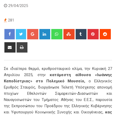
29/04/2025
281
Google+
LinkedIn
Whatsapp
StumbleUpon
Tumblr
Pinterest
Red
Share
Print
via
Email
Σε ιδιαίτερα θερμό, ερυθροσταυρικό κλίμα, την Κυριακή 27
Απριλίου 2025, στην
κατάμεστη αίθουσα «Ιωάννης
Καποδίστριας» στο Πολεμικό Μουσείο,
ο Ελληνικός
Ερυθρός Σταυρός, διοργάνωσε Τελετή Υπόσχεσης απονομή
πτυχίων Εθελοντών Σαμαρειτών-Διασωστών και
Ναυαγοσωστών του Τμήματος Αθήνας του Ε.Ε.Σ., παρουσία
της Εκπροσώπου του Προέδρου της Ελληνικής Κυβέρνησης
και Υφυπουργού Κοινωνικής Συνοχής και Οικογένειας,
κας