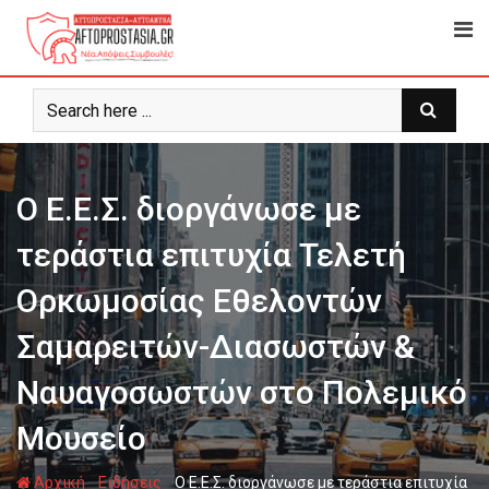
Ψάχνω
για...
Ο Ε.Ε.Σ. διοργάνωσε με
τεράστια επιτυχία Τελετή
Ορκωμοσίας Εθελοντών
Σαμαρειτών-Διασωστών &
Ναυαγοσωστών στο Πολεμικό
Μουσείο
-
-
Αρχική
Ειδήσεις
Ο Ε.Ε.Σ. διοργάνωσε με τεράστια επιτυχία