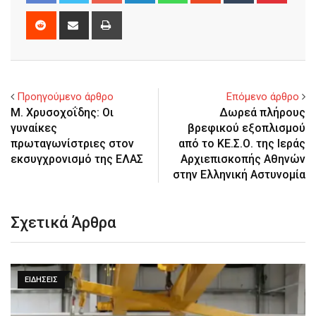
Reddit
Share
Print
via
Email
Προηγούμενο άρθρο
Επόμενο άρθρο
M. Χρυσοχοΐδης: Οι
Δωρεά πλήρους
γυναίκες
βρεφικού εξοπλισμού
πρωταγωνίστριες στον
από το ΚΕ.Σ.Ο. της Ιεράς
εκσυγχρονισμό της ΕΛΑΣ
Αρχιεπισκοπής Αθηνών
στην Ελληνική Αστυνομία
Σχετικά Άρθρα
ΕΙΔΉΣΕΙΣ