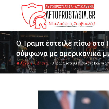
Ψάχνω
για...
Ο Τραμπ έστειλε πίσω στο 
σύμφωνα με αμερικανικά μ
-
-
Αρχική
Ειδήσεις
Ο Τραμπ έστειλε πίσω στο Ιράν νέα