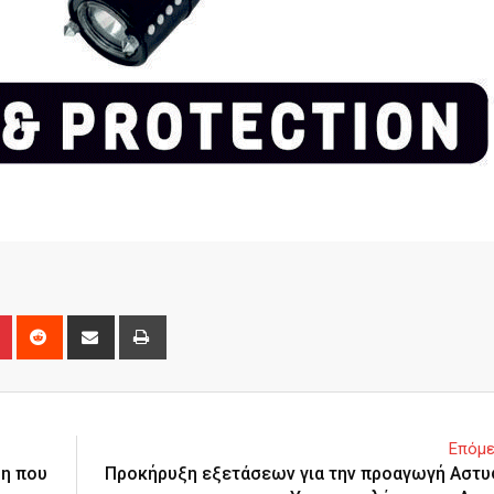
n
r
Pinterest
Reddit
Share
Print
via
Email
Επόμε
ση που
Προκήρυξη εξετάσεων για την προαγωγή Αστ