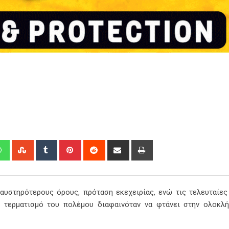
edIn
Whatsapp
StumbleUpon
Tumblr
Pinterest
Reddit
Share
Print
via
Email
 αυστηρότερους όρους, πρόταση εκεχειρίας, ενώ τις τελευταίες
ν τερματισμό του πολέμου διαφαινόταν να φτάνει στην ολοκλ