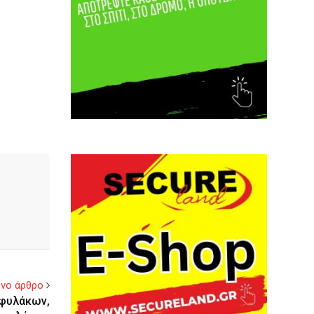
νο άρθρο
υφυλάκων,