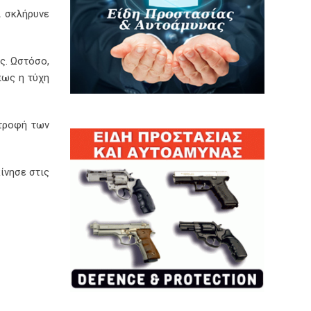
Α σκλήρυνε
ς. Ωστόσο,
πως η τύχη
στροφή των
ίνησε στις