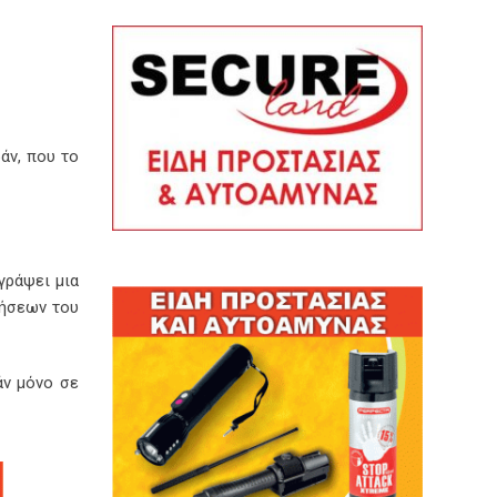
άν, που το
γράψει μια
ρήσεων του
άν μόνο σε