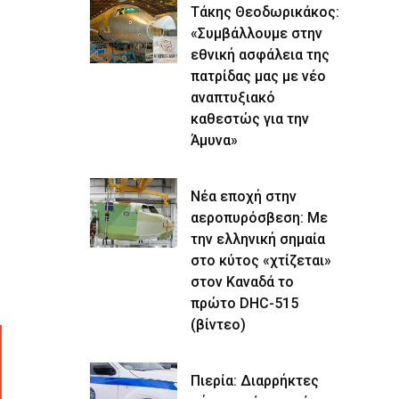
Τάκης Θεοδωρικάκος:
«Συμβάλλουμε στην
εθνική ασφάλεια της
πατρίδας μας με νέο
αναπτυξιακό
καθεστώς για την
Άμυνα»
Νέα εποχή στην
αεροπυρόσβεση: Με
την ελληνική σημαία
στο κύτος «χτίζεται»
στον Καναδά το
πρώτο DHC-515
(βίντεο)
Πιερία: Διαρρήκτες