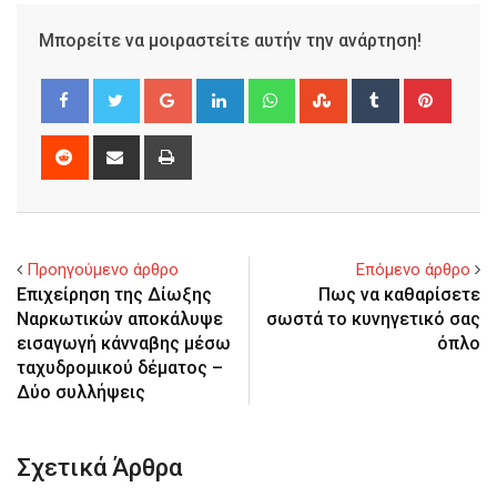
Μπορείτε να μοιραστείτε αυτήν την ανάρτηση!
Google+
LinkedIn
Whatsapp
StumbleUpon
Tumblr
Pinter
Reddit
Share
Print
via
Email
Προηγούμενο άρθρο
Επόμενο άρθρο
Επιχείρηση της Δίωξης
Πως να καθαρίσετε
Ναρκωτικών αποκάλυψε
σωστά το κυνηγετικό σας
εισαγωγή κάνναβης μέσω
όπλο
ταχυδρομικού δέματος –
Δύο συλλήψεις
Σχετικά Άρθρα