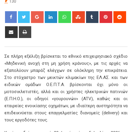
130
Google+
LinkedIn
Whatsapp
StumbleUpon
Tumblr
Pinterest
Red
Share
Print
via
Email
Σε πλήρη εξέλιξη βρίσκεται το εθνικό επιχειρησιακό σχέδιο
«Μηδενική ανοχή στη μη χρήση κράνους», με τις αρχές να
εξαπολύουν μπαράζ ελέγχων σε ολόκληρη την επικράτεια.
Στο στόχαστρο των μεικτών κλιμακίων της ΕΛ.ΑΣ. και των
ειδικών ομάδων Ο.Ε.Π.Τ.Α. βρίσκονται όχι μόνο οι
μοτοσικλετιστές, αλλά και οι χρήστες ηλεκτρικών πατινιών
(Ε.Π.Η.Ο.), οι οδηγοί «γουρουνών» (ATV), καθώς και οι
εταιρείες ενοικίασης οχημάτων, με ιδιαίτερη αυστηρότητα να
επιδεικνύεται στους επαγγελματίες διανομείς (delivery) και
τους εργοδότες τους.