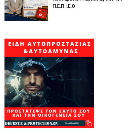
Π.Ε.Π.Ι.Ε.Θ