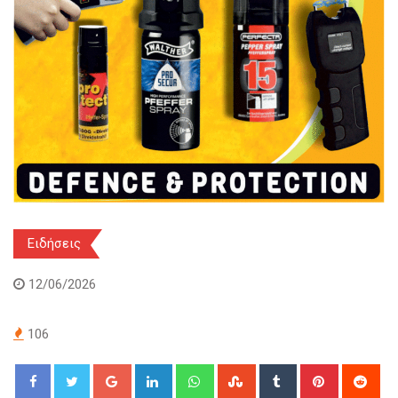
Ειδήσεις
12/06/2026
106
Google+
LinkedIn
Whatsapp
StumbleUpon
Tumblr
Pinterest
Red